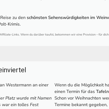
e Reise zu den
schönsten Sehenswürdigkeiten im Weinvi
olt-Krimis.
 Affiliate-Links. Wenn du darüber kaufst, bekommen wir eine Provision – für dic
rtel
inviertel
Silent Spa
Wenn du die Möglichkeit h
ührung in Retz
einen Termin für das
Tafeln
ersdorf
eder Platz wurde mit Namen
Schon vor Weihnachten wer
lt-Führung
 war ein tolles Fest
Termine bekannt gegeben, i