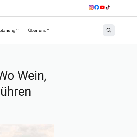
planung
Über uns
 Wo Wein,
führen