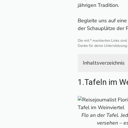
jährigen Tradition.
Begleite uns auf ein
der Schauplätze der P
Die mit * markierten Links sind
Danke für deine Unterstützung.
Inhaltsverzeichnis
1.Tafeln im Weinvie
1.Tafeln im We
2. Therme Laa und 
3. Stadt Retz
4. Windmühle Retz
5. Erlebniskeller-F
6. Urgrund in Gunt
Flo an der Tafel. J
7. Kellergassen Po
versehen – es