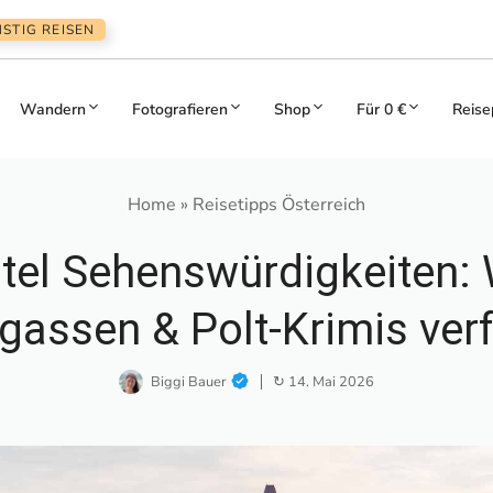
STIG REISEN
Wandern
Fotografieren
Shop
Für 0 €
Reise
Home
»
Reisetipps Österreich
tel Sehenswürdigkeiten:
rgassen & Polt-Krimis ver
Biggi Bauer
↻ 14. Mai 2026