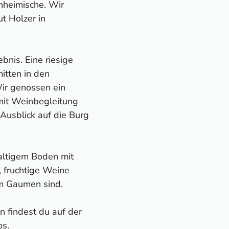
nheimische. Wir
t Holzer in
ebnis. Eine riesige
itten in den
ir genossen ein
mit Weinbegleitung
usblick auf die Burg
altigem Boden mit
, fruchtige Weine
am Gaumen sind.
n findest du auf der
os
.