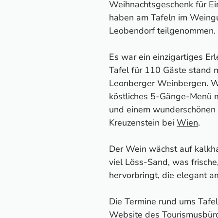
Weihnachtsgeschenk für Ei
berg Kellergasse
haben am Tafeln im Weingu
tz
Leobendorf teilgenommen.
algenberg in Wildendürnbach
tbrunn
Es war ein einzigartiges Erl
enter im Wildpark Ernstbrunn
Tafel für 110 Gäste stand m
en Leiser Bergen
Leonberger Weinbergen. W
ergasse in Zellerndorf
köstliches 5-Gänge-Menü 
 übernachten? Meine Hotel-Tipps
und einem wunderschönen A
eiseführer
Kreuzenstein bei
Wien
.
Der Wein wächst auf kalkh
viel Löss-Sand, was frische
hervorbringt, die elegant 
Die Termine rund ums Tafel
Website des Tourismusbür