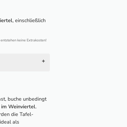
ertel
, einschließlich
h entstehen keine Extrakosten!
ast, buche unbedingt
 im Weinviertel
.
den die Tafel-
deal als