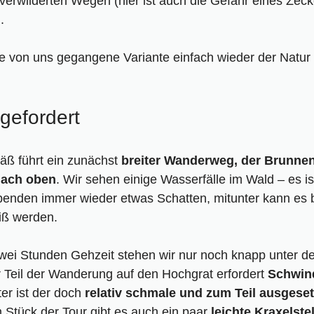
verwilderten Wegen (hier ist auch die Gefahr eines Ze
.
ie von uns gegangene Variante einfach wieder der Natu
 gefordert
äß führt ein zunächst
breiter Wanderweg, der Brunnen
 nach oben
. Wir sehen einige Wasserfälle im Wald
–
es is
nden immer wieder etwas Schatten, mitunter kann es b
iß werden.
wei Stunden Gehzeit stehen wir nur noch knapp unter d
r Teil der Wanderung auf den Hochgrat erfordert
Schwind
ter ist der doch
relativ schmale und zum Teil ausgeset
m Stück der Tour gibt es auch ein paar
leichte Kraxelste