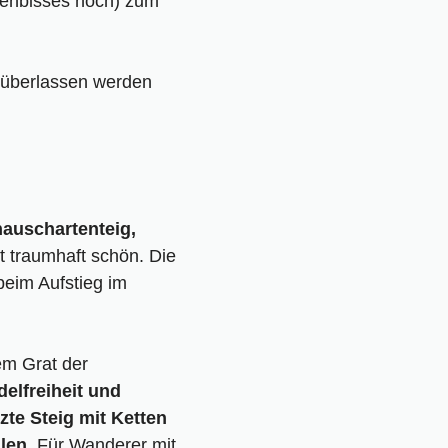
ckenbisses hoch) zum
r überlassen werden
auschartenteig,
t traumhaft schön. Die
eim Aufstieg im
em Grat der
elfreiheit und
zte Steig mit Ketten
llen
. Für Wanderer mit