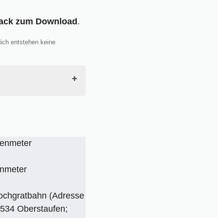
Track zum Download
.
dich entstehen keine
henmeter
nmeter
ochgratbahn (Adresse
7534 Oberstaufen;