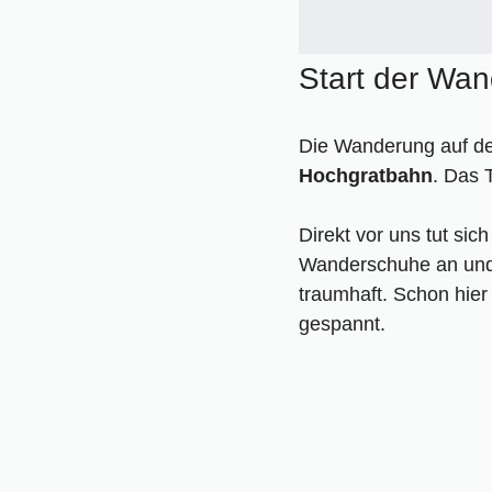
Unser Video zur H
Das musst du über
Interaktive Karte 
Start der Wa
Wanderführer für di
Die Wanderung auf de
Hochgratbahn
. Das 
Direkt vor uns tut sic
Wanderschuhe an und f
traumhaft. Schon hier
gespannt.