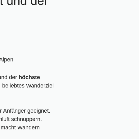
t und der
nd der
höchste
n beliebtes Wanderziel
r Anfänger geeignet.
luft schnuppern.
so macht Wandern