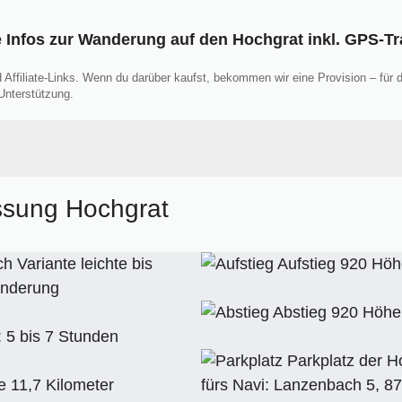
e Infos zur Wanderung auf den Hochgrat inkl. GPS-
d Affiliate-Links. Wenn du darüber kaufst, bekommen wir eine Provision – für 
Unterstützung.
Hochgrat
sung Hochgrat
g an der Hochgratbahn in Oberstaufen
m Hochgrat (nicht zu empfehlen)
gsvariante
h Variante leichte bis
Aufstieg 920 Hö
dert
anderung
agelfluhkette
Abstieg 920 Höhe
 vom Hochgrat-Gipfel
 5 bis 7 Stunden
Bergstation der Seilbahn
Parkplatz der H
ahn
 11,7 Kilometer
fürs Navi: Lanzenbach 5, 8