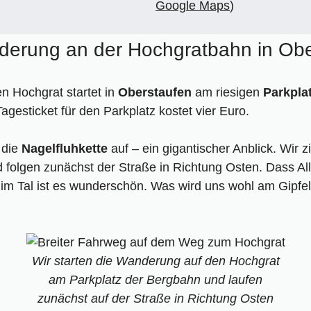
ochgrat-Wanderung
Google Maps
)
 die Wanderung auf den Hochgrat wissen
zur Wanderung + GPS-Track
nderung an der Hochgratbahn in Ob
e Allgäuer Alpen
n Hochgrat startet in
Oberstaufen
am riesigen
Parkplat
Tagesticket für den Parkplatz kostet vier Euro.
h die
Nagelfluhkette
auf – ein gigantischer Anblick. Wir 
olgen zunächst der Straße in Richtung Osten. Dass Allg
 im Tal ist es wunderschön. Was wird uns wohl am Gipfel
Wir starten die Wanderung auf den Hochgrat
am Parkplatz der Bergbahn und laufen
zunächst auf der Straße in Richtung Osten