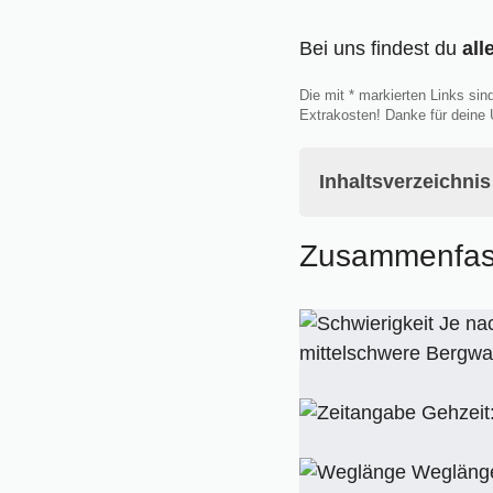
Bei uns findest du
all
Die mit * markierten Links sin
Extrakosten! Danke für deine 
Inhaltsverzeichnis
Zusammenfassung 
Zusammenfas
Start der Wanderun
Auf alten Wegen zu
Die bessere Aufstie
Je nac
Trittsicherheit gefor
mittelschwere Bergw
Auf dem Grat der N
Grandiose Aussicht
Gehzeit:
Der Wanderweg zur 
Abstieg oder Seilb
Weglänge