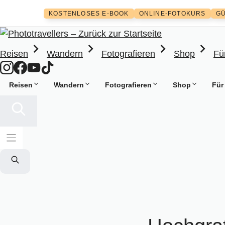
Zum
KOSTENLOSES E-BOOK
ONLINE-FOTOKURS
GÜ
Inhalt
springen
Reisen
Wandern
Fotografieren
Shop
Fü
Reisen
Wandern
Fotografieren
Shop
Für