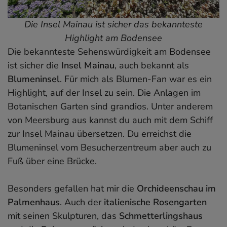
14. Insel Reichenau
Die Insel Mainau ist sicher das bekannteste
15. Stein am Rhein
Highlight am Bodensee
Ausflugstipp 1: Flug mit dem Zeppelin
Die bekannteste Sehenswürdigkeit am Bodensee
Ausflugstipp 2: Marienschlucht
ist sicher die
Insel Mainau
, auch bekannt als
Wo am Bodensee übernachten? Meine Hotel-
Blumeninsel
. Für mich als Blumen-Fan war es ein
Tipps
Highlight, auf der Insel zu sein. Die Anlagen im
Bodensee-Reiseführer
Botanischen Garten sind grandios. Unter anderem
von Meersburg aus kannst du auch mit dem Schiff
zur Insel Mainau übersetzen. Du erreichst die
Blumeninsel vom Besucherzentreum aber auch zu
Fuß über eine Brücke.
Besonders gefallen hat mir die
Orchideenschau im
Palmenhaus
. Auch der
italienische Rosengarten
mit seinen Skulpturen, das
Schmetterlingshaus