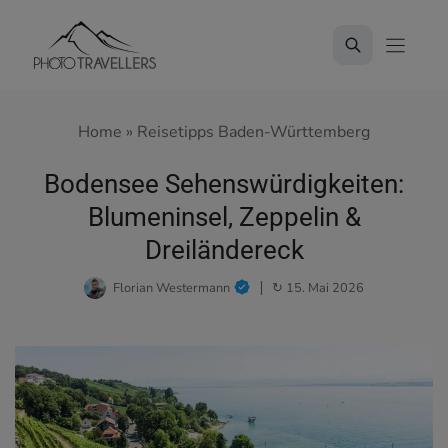
Zum
Inhalt
springen
Home
»
Reisetipps Baden-Württemberg
Bodensee Sehenswürdigkeiten:
Blumeninsel, Zeppelin &
Dreiländereck
Florian Westermann
↻ 15. Mai 2026