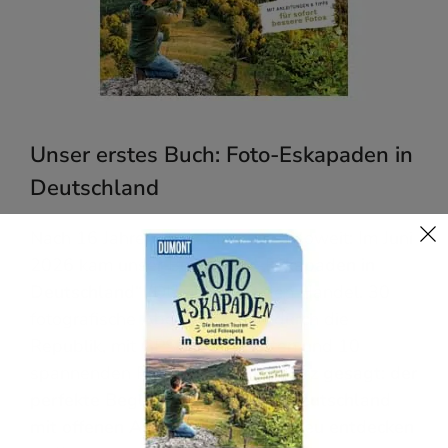
Unser erstes Buch: Foto-Eskapaden in
Deutschland
Nach 16 Jahren Reiseblog ist es soweit: Im Juni
2026 kam unser Buch „
Foto-Eskapaden in
Deutschland“
(DUMONT) in den Handel. 30
fotografische Abenteuer quer durch die
Republik, mit GPS-Tracks, Karten und 10
spannenden Foto-Challenges.
Kurz gesagt: der
perfekte Begleiter für alle, die Deutschland
mit offenen Augen und Kamera neu entdecken