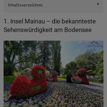
Inhaltsverzeichnis
1. Insel Mainau – die bekannteste
1. Insel Mainau – die bekannteste
Sehenswürdigkeit am Bodensee
2. Burg Meersburg – Deutschlands älteste
Sehenswürdigkeit am Bodensee
durchgängig bewohnte Burg
3. Meersburg
4. Pfahlbauten von Unteruhldingen
5. Basilika Birnau
6. Ravensburg
7. Lindau
8. Konstanz
9. Bregenz
10. Der Pfänder – einzigartiger Ausblick
11. Salem
12. Badehütte Rorschach
13. Arbon