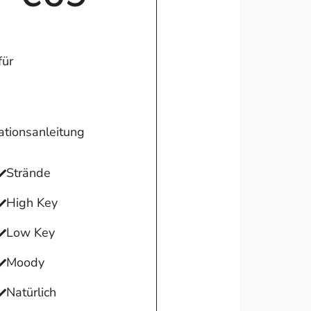
für
ationsanleitung
Strände
High Key
Low Key
Moody
Natürlich