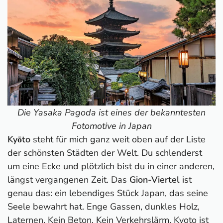
6. New York: Abenteuer Big Apple
7. Prag: Die Goldene Stadt an der Moldau
8. Barcelona: Gaudís Stadt
9. London: Geschichte, Skyline und royales Flair
10. Kopenhagen: Nordisches Flair mit
königlichem Charme
11. Rom: Wo du Geschichte mit Händen greifen
kannst
Die Yasaka Pagoda ist eines der bekanntesten
12. Sydney: Hafen, Hype und australischer
Fotomotive in Japan
Lifestyle
Kyōto
steht für mich ganz weit oben auf der Liste
13. Hongkong: Neonlicht, Buddhas und 500
der schönsten Städten der Welt. Du schlenderst
Wolkenkratzer
um eine Ecke und plötzlich bist du in einer anderen,
14. Kapstadt: Wo Tafelberg, Strand und Farbe
längst vergangenen Zeit. Das
Gion-Viertel
ist
auf dich warten
genau das: ein lebendiges Stück Japan, das seine
15. Hội An: Laternen, Laternen und eine Stadt
Seele bewahrt hat. Enge Gassen, dunkles Holz,
aus einer anderen Zeit
Laternen. Kein Beton. Kein Verkehrslärm. Kyoto ist