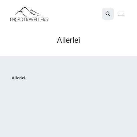
Zum
Inhalt
springen
Allerlei
Allerlei