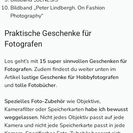
Lustige Geschenkideen für Fotografen
Bildband „Peter Lindbergh. On Fashion
1. Kamera-Geburtstagskarte 💲
Photography“
2. Kamera-Spardose 💲
3. Fun-Tasse "Leg dich niemals mit einem
Praktische Geschenke für
Fotografen an" 💲
Fotografen
4. Objektiv-Trinkbecher 💲
5. Herren-T-Shirt "Der tut nix, der will nur
Los geht’s mit
fotografieren" 💲
15 super sinnvollen Geschenken für
Fotografen
6. Damen-T-Shirt "Evolution" 💲
. Zudem findest du weiter unten im
Artikel
7. USB-Stick in Kamera-Form 💲
lustige Geschenke für Hobbyfotografen
und
tolle Fotobücher
8. Turnbeutel "So sieht der beste Fotograf
.
der Welt aus" 💲
Spezielles Foto-Zubehör
9. Kochschürze "Nackter Fotograf" 💲
wie Objektive,
Kamerafilter oder Speicherkarten
Tolle Fotobücher als Geschenk
habe ich bewusst
weggelassen
1. Das Handwerkszeug des Fotografen: In 60
. Nicht jedes Objektiv passt auf jede
Kamera und nicht jede Speicherkarte passt in jede
Workshops zu besseren Fotos 💓