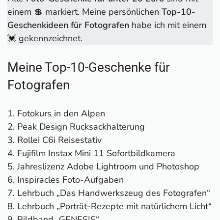
Praktische Geschenke für Fotografen
einem 💲 markiert. Meine persönlichen
Top-10-
1. Fotokurs 💓
Geschenkideen für Fotografen
habe ich mit einem
2. Peak Design Rucksackhalterung 💓
💓 gekennzeichnet.
3. Rollei C6i Reisestativ 💓
4. Fotohandschuhe
Meine Top-10-Geschenke für
5. Fujifilm Instax Mini 11 Sofortbildkamera 💓
6. Polaroid Handydrucker
Fotografen
7. Lens-Aid Neopren Kamerabeutel
8. Estarer Kameratasche
Fotokurs in den Alpen
9. Hama Reinigungsset 💲
Peak Design Rucksackhalterung
10. Jahreslizenz Adobe Lightroom und
Rollei C6i Reisestativ
Photoshop 💓
Fujifilm Instax Mini 11 Sofortbildkamera
11. Graukarte 💲
Jahreslizenz Adobe Lightroom und Photoshop
12. Lens-Aid Handschlaufe 💲
Inspiracles Foto-Aufgaben
13. Inspiracles Foto-Aufgaben 💲 💓
Lehrbuch „Das Handwerkszeug des Fotografen“
14. Foto-Glaskugel 💲
Lehrbuch „Porträt-Rezepte mit natürlichem Licht“
15. DJI Mavic 2 Pro
Bildband „GENESIS“