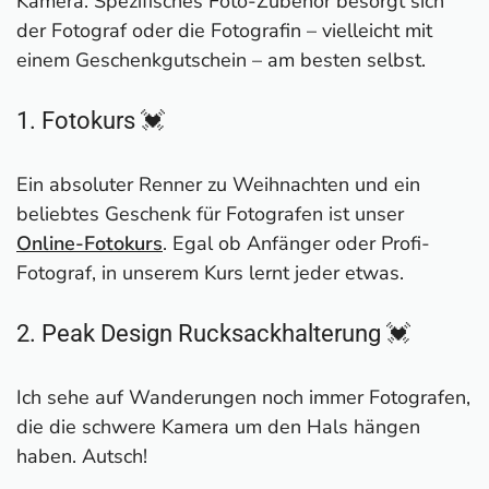
Kamera. Spezifisches Foto-Zubehör besorgt sich
2. Porträt-Rezepte mit natürlichem Licht 💓
der Fotograf oder die Fotografin – vielleicht mit
3. Models richtig fotografieren – 1000 Posen
einem Geschenkgutschein – am besten selbst.
💲
4. Der Start in die Landschaftsfotografie
5. Fotografieren mit Wind und Wetter
1. Fotokurs 💓
6. BIG SHOTS! – Die Geheimnisse der
weltbesten Fotografen
Ein absoluter Renner zu Weihnachten und ein
7. Photography Q&A – Fragen und Antworten
beliebtes Geschenk für Fotografen ist unser
aus dem Alltag eines Fotografen
Online-Fotokurs
. Egal ob Anfänger oder Profi-
8. Deutschlands Landschaften: Eine Reise zu
Fotograf, in unserem Kurs lernt jeder etwas.
unseren Naturparadiesen
9. Jäger des Lichts: Abenteuer
2. Peak Design Rucksackhalterung 💓
Naturfotografie
10. GENESIS 💓
Ich sehe auf Wanderungen noch immer Fotografen,
11. Peter Lindbergh. On Fashion
die die schwere Kamera um den Hals hängen
Photography 💲 💓
haben. Autsch!