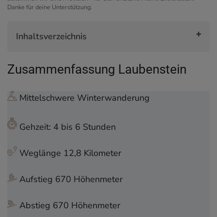
Danke für deine Unterstützung.
Inhaltsverzeichnis
Zusammenfassung Laubenstein
Zusammenfassung Laubenstein
Start der Winterwanderung auf den Laubenstein
Aufstieg auf breiten Wegen
Die Frasdorfer Hütte
Mittelschwere Winterwanderung
Die Laubensteinalmen
Den Laubenstein im Blick
Gehzeit: 4 bis 6 Stunden
Der Laubenstein-Gipfel
Der Rückweg
Weglänge 12,8 Kilometer
Das musst du über die Winterwanderung auf
den Laubenstein wissen
Aufstieg 670 Höhenmeter
Interaktive Karte zur Wanderung + GPS-Track
Winter-Wanderführer für die Bayerischen Alpen
Abstieg 670 Höhenmeter