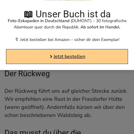
📖
Unser Buch ist da
Foto-Eskapaden in Deutschland
(DUMONT) – 30 fotografische
Abenteuer quer durch die Republik.
Ab sofort im Handel.
🔖 Jetzt bestellen bei Amazon – sicher dir dein Exemplar!
Jetzt bestellen
Das Gipfelkreuz ist klein, aber fein
Der Rückweg
Der Rückweg führt uns auf gleicher Strecke zurück.
Wir empfehlen eine Rast in der Frasdorfer Hütte
(wenn geöffnet). Andernfalls kürzen wir über den
schon beschriebenen Waldsteig ab.
Das musst du über die