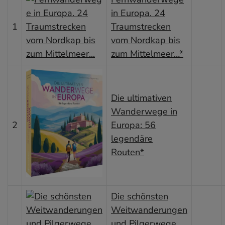
in Europa. 24
1
Traumstrecken
vom Nordkap bis
zum Mittelmeer…*
Die ultimativen
Wanderwege in
2
Europa: 56
legendäre
Routen*
Die schönsten
Weitwanderungen
und Pilgerwege