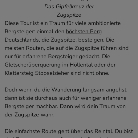
5. Heilbronner Höhenweg
Das Gipfelkreuz der
6. Drei-Tages-Tour Allgäuer Alpen
Zugspitze
Diese Tour ist ein Traum für viele ambitionierte
7. Ammergauer Alpen
Bergsteiger: einmal den
8. Vorkarwendel Hüttentour
höchsten Berg
Deutschlands
9. Vom Walchensee zum Tegernsee
, die Zugspitze, besteigen. Die
meisten Routen, die auf die Zugspitze führen sind
10. Gottesackertour
nur für erfahrene Bergsteiger gedacht. Die
Wanderführer für Deutschland und Europa
Gletscherüberquerung im Höllental oder der
Klettersteig Stopselzieher sind nicht ohne.
Doch wenn du die Wanderung langsam angehst,
dann ist sie durchaus auch für weniger erfahrene
Bergsteiger machbar. Dann wird dein Traum von
der Zugspitze wahr.
Die einfachste Route geht über das Reintal. Du bist