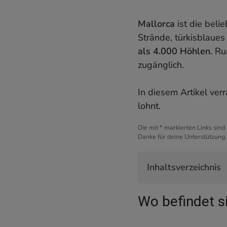
Mallorca
ist die beli
Strände, türkisblaue
als 4.000 Höhlen
. R
zugänglich.
In diesem Artikel verr
lohnt.
Die mit * markierten Links sind
Danke für deine Unterstützung.
Inhaltsverzeichnis
Wo befindet sich d
Wo befindet s
Die Geschichte der
Die ersten Schritte