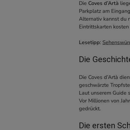
Was du in der Cove
Die
Coves d’Artà
lieg
Die Führung durch 
Parkplatz am Eingang 
Was du über die T
Alternativ kannst du
Alle Infos zur Cove
Eintrittskarten koste
Lohnt ein Besuch d
Lesetipp
:
Sehenswürd
Die Geschicht
Die Coves d’Artà dien
geschwärzte Tropfste
Laut unserem Guide s
Vor Millionen von Ja
gedrückt.
Die ersten Sch