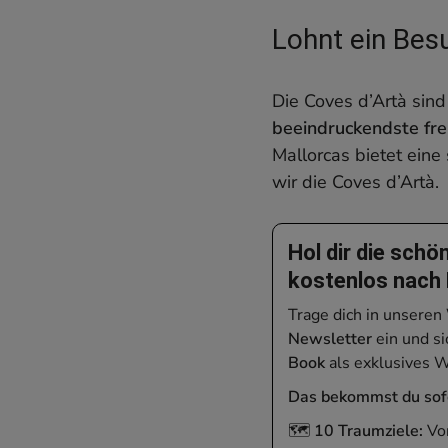
Lohnt ein Bes
Die Coves d’Artà sind
beeindruckendste fre
Mallorcas bietet eine
wir die Coves d’Artà.
Hol dir die schö
kostenlos nach
Trage dich in unseren
Newsletter
ein und si
Book
als exklusives 
Das bekommst du sofo
🗺️
10 Traumziele:
Von