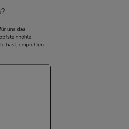
à?
für uns
das
ropfsteinhöhle
hle hast, empfehlen