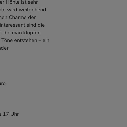
er Höhle ist sehr
ekte wird weitgehend
ichen Charme der
nteressant sind die
uf die man klopfen
 Töne entstehen – ein
nder.
uro
s 17 Uhr