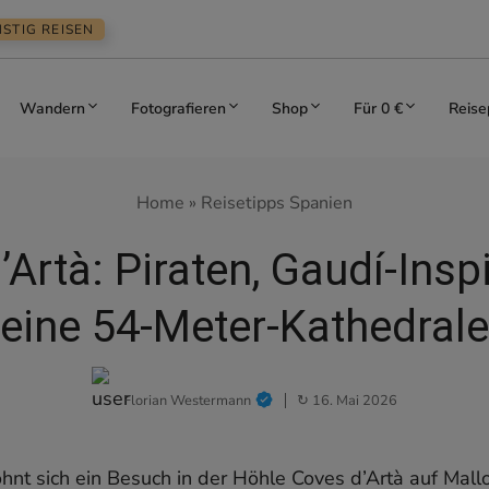
STIG REISEN
Wandern
Fotografieren
Shop
Für 0 €
Reise
Home
»
Reisetipps Spanien
Artà: Piraten, Gaudí-Insp
eine 54-Meter-Kathedrale
Florian Westermann
↻ 16. Mai 2026