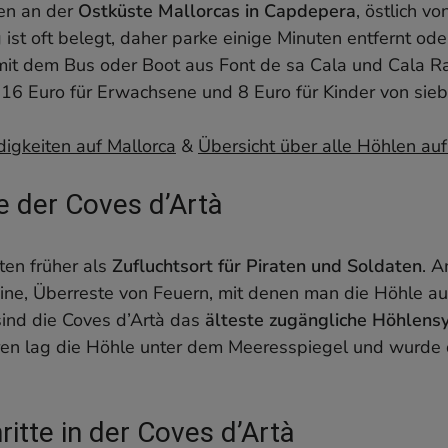
s d’Artà sehen kannst
en an der
Ostküste Mallorcas in Capdepera
, östlich v
die Coves d’Artà
ist oft belegt, daher parke einige Minuten entfernt oder
ropfsteinhöhle wissen musst
 mit dem Bus oder Boot aus Font de sa Cala und Cala 
s d’Artà
n 16 Euro für Erwachsene und 8 Euro für Kinder von sieb
er Tropfsteinhöhle Coves d’Artà?
igkeiten auf Mallorca
&
Übersicht über alle Höhlen auf
e der Coves d’Artà
ten früher als
Zufluchtsort für Piraten und Soldaten
. A
ine, Überreste von Feuern, mit denen man die Höhle au
ind die Coves d’Artà das
älteste zugängliche Höhlens
hren lag die Höhle unter dem Meeresspiegel und wurde
ritte in der Coves d’Artà