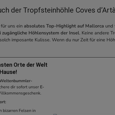
uch der Tropfsteinhöhle Coves d’Art
 für uns ein
absolutes Top-Highlight auf Mallorca
und 
i zugängliche Höhlensystem der Insel
. Keine andere T
 solch imposante Kulisse. Wenn du nur Zeit für eine Hö
nsten Orte der Welt
 Hause!
Weltenbummler-
chere dir sofort unser
E-
Willkommensgeschenk.
rt:
 bizarren Felsen in