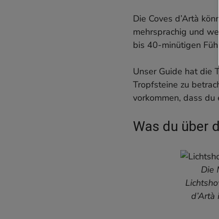
Die Coves d’Artà kö
mehrsprachig und wer
bis 40-minütigen Füh
Unser Guide hat die 
Tropfsteine zu betrac
vorkommen, dass du e
Was du über d
Die 
Lichtsho
d’Artà 