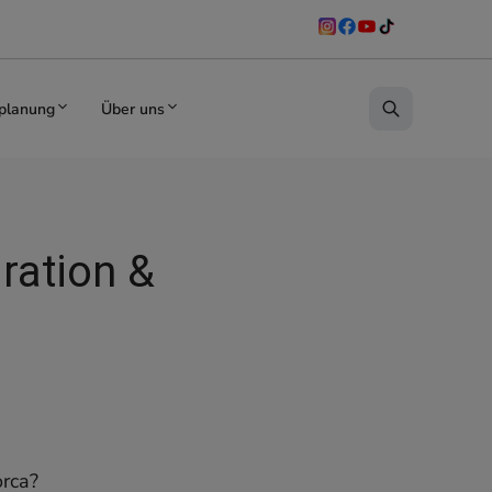
planung
Über uns
iration &