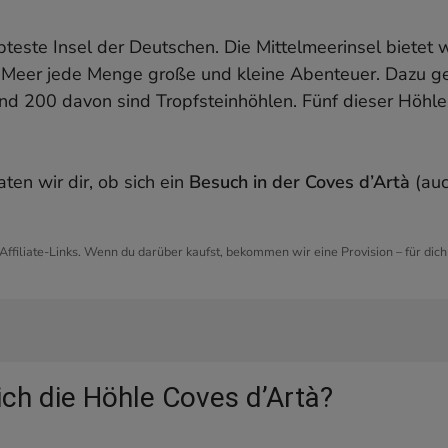
ebteste Insel der Deutschen. Die Mittelmeerinsel biete
s Meer jede Menge große und kleine Abenteuer. Dazu g
und 200 davon sind Tropfsteinhöhlen. Fünf dieser Höhle
aten wir dir, ob sich ein
Besuch in der Coves d’Artà
(auc
 Affiliate-Links. Wenn du darüber kaufst, bekommen wir eine Provision – für dic
ie Höhle Coves d’Artà?
ich die Höhle Coves d’Artà?
 Coves d’Artà
 in der Coves d’Artà