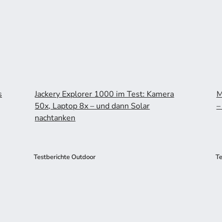
s
Jackery Explorer 1000 im Test: Kamera
M
50x, Laptop 8x – und dann Solar
–
nachtanken
Testberichte Outdoor
Te