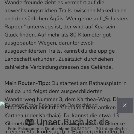
Wanderfreunde zieht es vermehrt auf die
abwechslungsreichen Trails zwischen Makedonien
und der südlichen Ägäis. Wer gerne auf „Schusters
Rappen“ unterwegs ist, der wird auf Kea sein
Glück finden. Auf mehr als 80 Kilometer gut
ausgebauten Wegen, darunter zwölf
ausgeschilderten Trails, kannst du die üppige
Landschaft erkunden. Zusätzlich durchziehen
zahlreiche Verbindungstrassen das Gelände.
Mein Routen-Tipp
: Du startest am Rathausplatz in
Ioulida und folgst dem ausgeschilderten
Wanderweg Nummer 3, dem Karthea-Weg. Dieser
Pfad verband einst die Chora mit dem antiken Ort
Karthea (oder Karthaia). Du kannst die etwa 13
📖
Unser Buch ist da
Kilometer lange, durchaus anspruchsvolle Strecke
Foto-Eskapaden in Deutschland
(DUMONT) – 30 fotografische
in einem Stück oder auch in Etappen erkunden. In