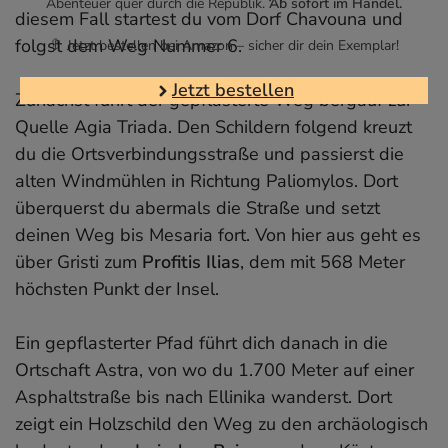
Abenteuer quer durch die Republik.
Ab sofort im Handel.
diesem Fall startest du vom Dorf Chavouna und
folgst dem Weg Nummer 6.
🔖 Jetzt bestellen bei Amazon – sicher dir dein Exemplar!
Jetzt bestellen
Zunächst führt der gepflasterte Weg bergauf zur
Quelle Agia Triada. Den Schildern folgend kreuzt
du die Ortsverbindungsstraße und passierst die
alten Windmühlen in Richtung Paliomylos. Dort
überquerst du abermals die Straße und setzt
deinen Weg bis Mesaria fort. Von hier aus geht es
über Gristi zum
Profitis Ilias
, dem mit 568 Meter
höchsten Punkt der Insel.
Ein gepflasterter Pfad führt dich danach in die
Ortschaft Astra, von wo du 1.700 Meter auf einer
Asphaltstraße bis nach Ellinika wanderst. Dort
zeigt ein Holzschild den Weg zu den archäologisch