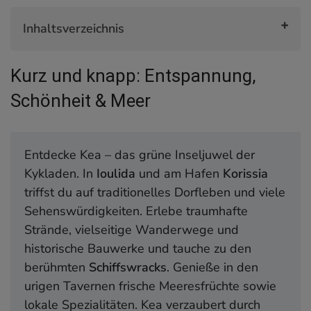
Inhaltsverzeichnis
Kurz und knapp: Entspannung, Schönheit & Meer
Kurz und knapp: Entspannung,
1. Ioulida (Chora)
2. Schiffswracks und Unterwasserpark
Schönheit & Meer
3. Hafenort Korissia
4. Die schönsten Strände
5. Wanderparadies Kea
Entdecke Kea – das grüne Inseljuwel der
6. Kirchen und Klöster
Kykladen. In
Ioulida
und am Hafen
Korissia
7. Kulinarik und Restaurants
triffst du auf traditionelles Dorfleben und viele
8. Seglertreff Vourkari
Sehenswürdigkeiten. Erlebe traumhafte
9. Archäologisches Museum
Strände, vielseitige Wanderwege und
10. Antiker Löwe
historische Bauwerke und tauche zu den
Tipps für deinen Aufenthalt
berühmten
Schiffswracks
. Genieße in den
Anreise
urigen Tavernen frische Meeresfrüchte sowie
Fortbewegung
lokale Spezialitäten. Kea verzaubert durch