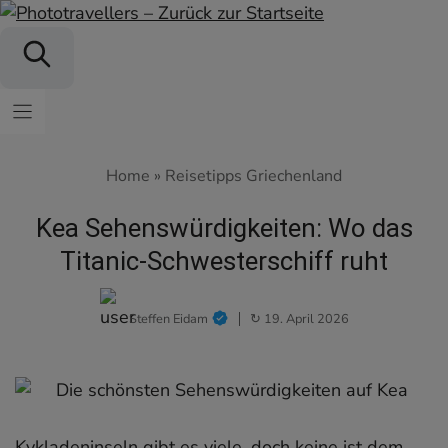
Zum
Inhalt
springen
Home
»
Reisetipps Griechenland
Kea Sehenswürdigkeiten: Wo das
Titanic-Schwesterschiff ruht
Steffen Eidam
↻ 19. April 2026
Kykladeninseln gibt es viele, doch keine ist dem