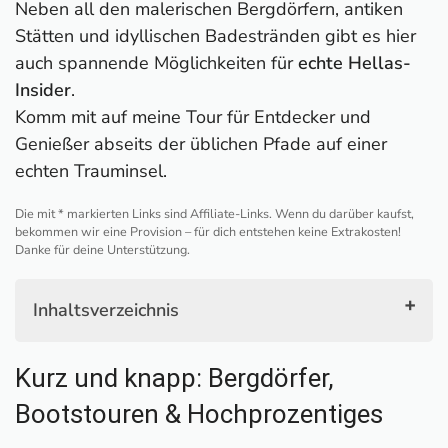
Neben all den malerischen Bergdörfern, antiken
Stätten und idyllischen Badestränden gibt es hier
auch spannende Möglichkeiten für
echte Hellas-
Insider
.
Komm mit auf meine Tour für Entdecker und
Genießer abseits der üblichen Pfade auf einer
echten Trauminsel.
Die mit * markierten Links sind Affiliate-Links. Wenn du darüber kaufst,
bekommen wir eine Provision – für dich entstehen keine Extrakosten!
Danke für deine Unterstützung.
Inhaltsverzeichnis
Kurz und knapp: Bergdörfer, Bootstouren &
Kurz und knapp: Bergdörfer,
Hochprozentiges
1. Bergdorf Lagada
Bootstouren & Hochprozentiges
2. Verstecktes Arkesini (Kato Meria)