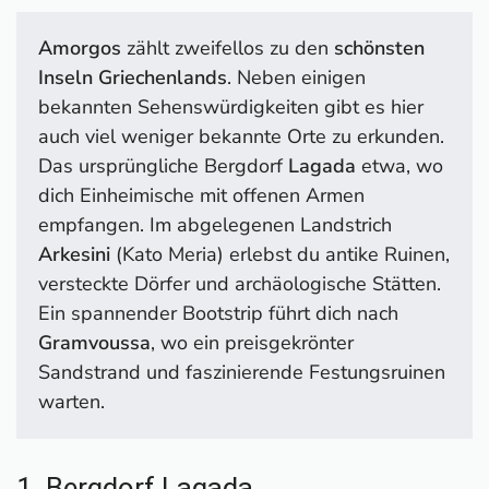
3. Antikes Tholaria
4. Bootstour nach Gramvoussa
Amorgos
zählt zweifellos zu den
schönsten
5. Wanderroute Palia Strata
Inseln Griechenlands
. Neben einigen
6. Besuch der Amorgion Distillery
bekannten Sehenswürdigkeiten gibt es hier
7. Ammoudi Beach
auch viel weniger bekannte Orte zu erkunden.
8. Baden und Schnorcheln auf Nikouria
Das ursprüngliche Bergdorf
Lagada
etwa, wo
9. Meine Gastro-Highlights
dich Einheimische mit offenen Armen
10. Meine Übernachtungstipps
empfangen. Im abgelegenen Landstrich
Arkesini
(Kato Meria) erlebst du antike Ruinen,
versteckte Dörfer und archäologische Stätten.
Ein spannender Bootstrip führt dich nach
Gramvoussa
, wo ein preisgekrönter
Sandstrand und faszinierende Festungsruinen
warten.
1. Bergdorf Lagada