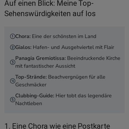
Auf einen Blick: Meine Top-
auf Ios
1. Eine Chora wie eine Postkarte
Sehenswürdigkeiten auf Ios
2. Hafenromantik in Gialos
3. Wanderung zur Kirche Panagia Gremiotissa
4. Die schönsten Strände
Chora:
Eine der schönsten im Land
5. Best of Clubbing
Gialos:
Hafen- und Ausgehviertel mit Flair
6. Odysseas Elytis Amphitheater
Panagia Gremiotissa:
Beeindruckende Kirche
7. Das Grab von Homer
mit fantastischer Aussicht
8. Meine Gastro-Highlights auf Ios
9. Die Windmühlen von Ios
Top-Strände:
Beachvergnügen für alle
10. Agia Irini
Geschmäcker
Tipps für deinen Aufenthalt auf Ios
Clubbing-Guide:
Hier tobt das legendäre
Anreise
Nachtleben
Fortbewegung
Beste Reisezeit
Wo auf Ios übernachten? Meine Hotel-Tipps
1. Eine Chora wie eine Postkarte
Mein Fazit zu Ios