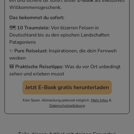
ein und sichere dir sofort unser
E-Book
als exklusives
Willkommensgeschenk.
Das bekommst du sofort:
🗺️
10 Traumziele:
Von bizarren Felsen in
Deutschland bis zu den epischen Landschaften
Patagoniens
✨
Pure Reiselust:
Inspirationen, die dein Fernweh
wecken
🎒
Praktische Reisetipps:
Was du vor Ort unbedingt
sehen und erleben musst
Jetzt E-Book gratis herunterladen
Kein Spam. Abmeldung jederzeit möglich.
Mehr Infos
&
Datenschutzerklärung