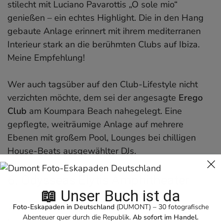
stilecht mit Luciano Pavarottis „O sole mio“
genießen – ein echtes Highlight. Die in den Hang
gebaute Anlage erinnert mit ihrem mediterranen
Interieur stark an die berühmten Clubs auf Ibiza.
Meine Empfehlung!
Wer auch tagsüber auf den Club-Lifestyle nicht
verzichten möchte, dem sei der angesagte
Erego
Club
am Koumpara Beach nahegelegt. Eine
gepflegte, weiträumige Anlage auf mehrere
Ebenen mit großem Pool, Lounges bei chilligen
House-Beats ausgewählter DJs.
6. Odysseas Elytis Amphitheater
📖
Unser Buch ist da
Foto-Eskapaden in Deutschland
(DUMONT) – 30 fotografische
Abenteuer quer durch die Republik.
Ab sofort im Handel.