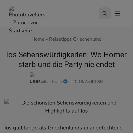
Zum
Inhalt
springen
Home
»
Reisetipps Griechenland
Ios Sehenswürdigkeiten: Wo Homer
starb und die Party nie endet
Steffen Eidam
↻ 19. April 2026
Ios
galt lange als Griechenlands unangefochtene