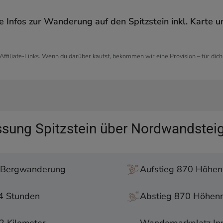
le Infos zur Wanderung auf den Spitzstein inkl. Karte
 Affiliate-Links. Wenn du darüber kaufst, bekommen wir eine Provision – für dic
pitzstein über Nordwandsteig
ung Spitzstein über Nordwandstei
g auf den Spitzstein
e Bergwanderung
Aufstieg 870 Höhen
g
el
 4 Stunden
Abstieg 870 Höhen
pitzsteinhaus
 die Wanderung auf den Spitzstein wissen