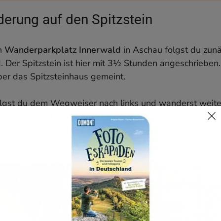
derung auf den Spitzstein
en
Wanderparkplatz Innerwald
in Aschau folgst du zun
Der Spitzstein ist hier mit 3½ Stunden angeschrieben. 
über das Spitzsteinhaus gemeint.
lgst du dem Wegweiser nach links und wanderst weite
ben. Nach 20 Minuten (1 Kilometer) geht es links ab i
in, Klausen“. Der breite Wanderweg führt zum Teil recht
rgwald.