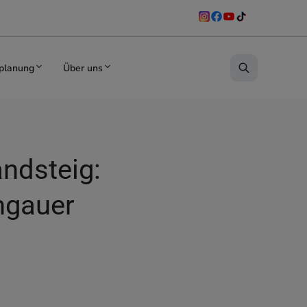
planung
Über uns
ndsteig:
mgauer