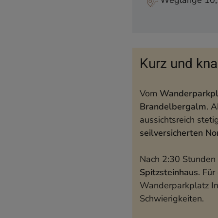
Weglänge 10,2
Interaktive Karte 
Wanderführer für 
Kurz und kn
Vom
Wanderparkpl
Brandelbergalm
. 
aussichtsreich stet
seilversicherten N
Nach 2:30 Stunden 
Spitzsteinhaus
. Fü
Wanderparkplatz In
Schwierigkeiten.