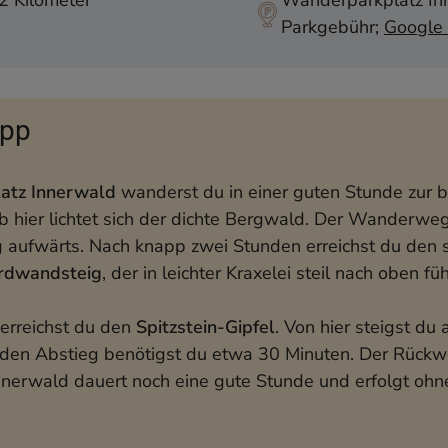
 Kilometer
Wanderparkplatz In
zur Wanderung + GPS-Track
Parkgebühr;
Google
die Chiemgauer Alpen
app
atz Innerwald
wanderst du in einer guten Stunde zur 
Ab hier lichtet sich der dichte Bergwald. Der Wanderweg
ig aufwärts. Nach knapp zwei Stunden erreichst du den 
ordwandsteig
, der in leichter Kraxelei steil nach oben füh
erreichst du den
Spitzstein-Gipfel
. Von hier steigst du 
r den Abstieg benötigst du etwa 30 Minuten. Der Rück
nerwald dauert noch eine gute Stunde und erfolgt ohn