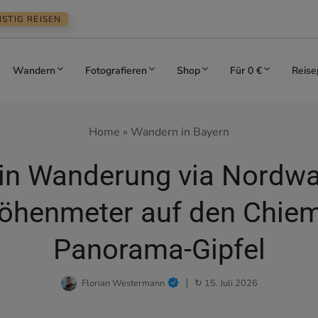
STIG REISEN
Wandern
Fotografieren
Shop
Für 0 €
Reise
Home
»
Wandern in Bayern
ein Wanderung via Nordwa
öhenmeter auf den Chie
Panorama-Gipfel
Florian Westermann
↻ 15. Juli 2026