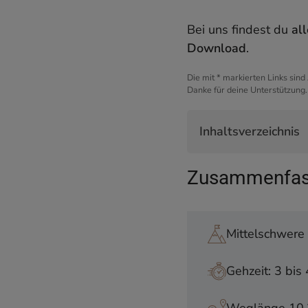
Bei uns findest du
al
Download
.
Die mit * markierten Links sind
Danke für deine Unterstützung.
Inhaltsverzeichnis
Zusammenfassung S
Zusammenfass
Kurz und knapp
Start der Wanderun
Die Brandlbergalm
Mittelschwer
Der Nordwandstei
Der Spitzstein-Gipf
Gehzeit: 3 bis
Altkaser Alm und S
Das musst du über