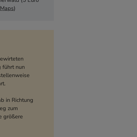
nerwald (5 Euro
 Maps
)
bewirteten
 führt nun
stellenweise
rt.
ab in Richtung
weg zum
e größere