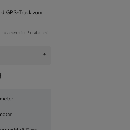
 und GPS-Track zum
h entstehen keine Extrakosten!
g
meter
meter