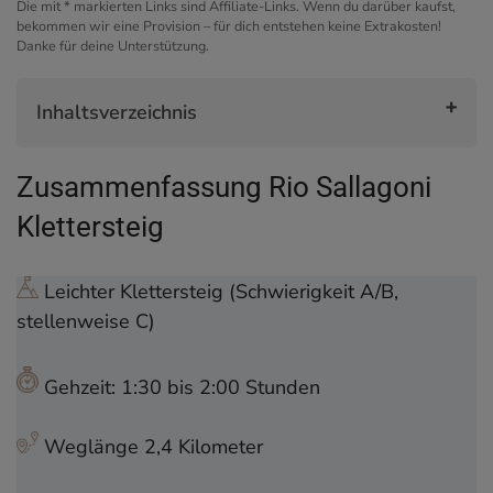
Die mit * markierten Links sind Affiliate-Links. Wenn du darüber kaufst,
bekommen wir eine Provision – für dich entstehen keine Extrakosten!
Danke für deine Unterstützung.
Inhaltsverzeichnis
Zusammenfassung Rio Sallagoni Klettersteig
Zusammenfassung Rio Sallagoni
Start der Klettersteig-Tour
Der Einstieg in den Klettersteig
Klettersteig
Gleich zu Beginn: Leichter Überhang
Tief in der Sallagoni-Schlucht
Leichter Klettersteig (Schwierigkeit A/B,
Seilbrücke Nummer 1
stellenweise C)
Seilbrücke Nummer 2
Der letzte Aufstieg
Gehzeit: 1:30 bis 2:00 Stunden
Der Weg zurück zum Parkplatz
Das musst du über den Rio Sallagoni
Weglänge 2,4 Kilometer
Klettersteig wissen
Brauche ich einen Guide für den Rio Sallagoni