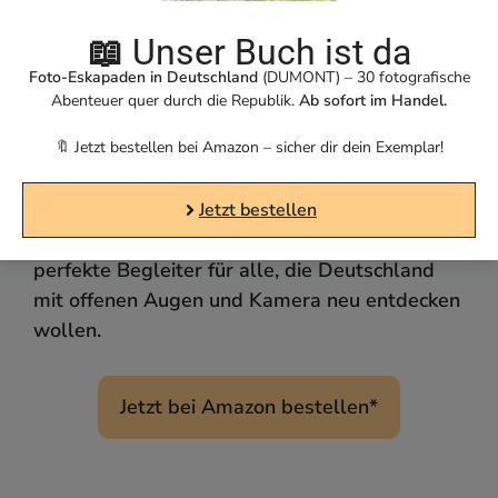
Deutschland
📖
Unser Buch ist da
Foto-Eskapaden in Deutschland
(DUMONT) – 30 fotografische
Nach 16 Jahren Reiseblog ist es soweit: Im Juni
Abenteuer quer durch die Republik.
Ab sofort im Handel.
2026 kam unser Buch „
Foto-Eskapaden in
Deutschland“
(DUMONT) in den Handel. 30
🔖 Jetzt bestellen bei Amazon – sicher dir dein Exemplar!
fotografische Abenteuer quer durch die
Republik, mit GPS-Tracks, Karten und 10
Jetzt bestellen
spannenden Foto-Challenges.
Kurz gesagt: der
perfekte Begleiter für alle, die Deutschland
mit offenen Augen und Kamera neu entdecken
wollen.
Jetzt bei Amazon bestellen*