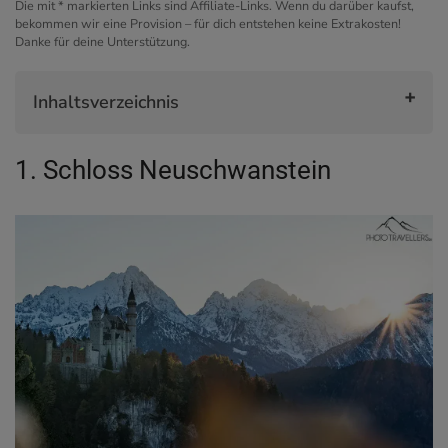
Die mit * markierten Links sind Affiliate-Links. Wenn du darüber kaufst,
bekommen wir eine Provision – für dich entstehen keine Extrakosten!
Danke für deine Unterstützung.
Inhaltsverzeichnis
1. Schloss Neuschwanstein
1. Schloss Neuschwanstein
2. Zugspitze
3. Königssee
4. Bamberger Altstadt
5. Rothenburg ob der Tauber
6. Großer Arber
7. Eibsee
8. Wanderung zum Schrecksee
9. Residenz München
10. Felsburg Tüchersfeld
11. Kaiserburg Nürnberg
12. Hintersee