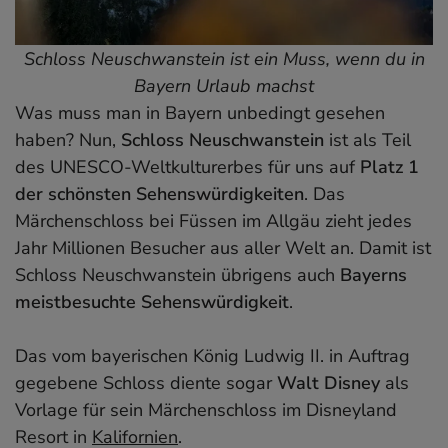
13. Kehlsteinhaus
14. Donaudurchbruch & Kloster Weltenburg
Schloss Neuschwanstein ist ein Muss, wenn du in
15. Wanderung durch die Partnachklamm
Bayern Urlaub machst
Karte mit allen wichtigen Sehenswürdigkeiten in
Was muss man in Bayern unbedingt gesehen
Bayern
haben? Nun,
Schloss Neuschwanstein
ist als Teil
Bayern-Reiseführer
des UNESCO-Weltkulturerbes für uns auf
Platz 1
der schönsten Sehenswürdigkeiten
. Das
Märchenschloss bei Füssen im Allgäu zieht jedes
Jahr Millionen Besucher aus aller Welt an. Damit ist
Schloss Neuschwanstein übrigens auch
Bayerns
meistbesuchte Sehenswürdigkeit
.
Das vom bayerischen König Ludwig II. in Auftrag
gegebene Schloss diente sogar
Walt Disney
als
Vorlage für sein Märchenschloss im Disneyland
Resort in
Kalifornien
.