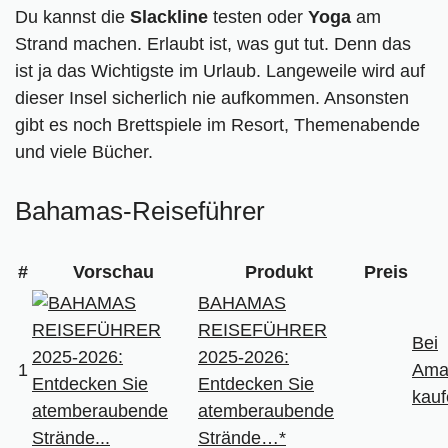
Du kannst die
Slackline
testen oder
Yoga
am
Strand machen. Erlaubt ist, was gut tut. Denn das
ist ja das Wichtigste im Urlaub. Langeweile wird auf
dieser Insel sicherlich nie aufkommen. Ansonsten
gibt es noch Brettspiele im Resort, Themenabende
und viele Bücher.
Bahamas-Reiseführer
#
Vorschau
Produkt
Preis
BAHAMAS
REISEFÜHRER
Bei
2025-2026:
1
Ama
Entdecken Sie
kauf
atemberaubende
Strände…*