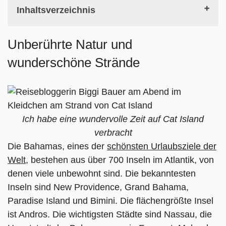
Inhaltsverzeichnis
Unberührte Natur und wunderschöne Strände
Unberührte Natur und
1. Relaxen auf Cat Island
wunderschöne Strände
2. Kite-Surfen im Meer oder in der Lagune
3. Cat Island: ein Top Urlaubsziel zum
Schnorcheln und Tauchen
4. Mit dem Mietwagen die Insel erkunden
5. Port Howe
Ich habe eine wundervolle Zeit auf Cat Island
6. Pink Chicken Beach – perfekt zum
verbracht
Schnorcheln
Die Bahamas, eines der
schönsten Urlaubsziele der
7. Karibische Traumstrände bei Mc Queen's
Welt
, bestehen aus über 700 Inseln im Atlantik, von
8. Haie am Hawks Nest Point
denen viele unbewohnt sind. Die bekanntesten
9. Der höchste Punkt der Insel: Mount Alvernia
Inseln sind New Providence, Grand Bahama,
10. Traumstrände bei Orange Creek
Paradise Island und Bimini. Die flächengrößte Insel
11. Strand bei Shanna's Cove
ist Andros. Die wichtigsten Städte sind Nassau, die
Weitere Aktivitäten auf Cat Island