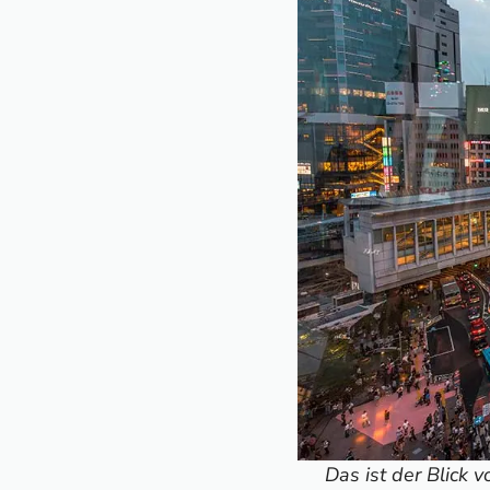
8. Akihabara
9. Sensō-ji-Tempel
10. Tsukiji Outer M
11. Odaiba & Rain
12. Roppongi Hills
13. Digital-Art-M
14. Mount Fuji
Übernachtungstipp
Tokio-Reiseführer
Das ist der Blick 