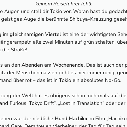
keinem Reiseführer fehlt
ie Augen und stell dir Tokio vor. Woran hast du gedac
n geistiges Auge die berühmte
Shibuya-Kreuzung
geseh
g im
gleichnamigen Viertel
ist eine der wichtigsten Se
ängerampeln alle zwei Minuten auf grün schalten, übe
g die Straße!
es an den
Abenden am Wochenende
. Das ist auch der 
otz der Menschenmassen geht es hier immer ruhig, geord
mand über rot – das ist in Tokio ein absolutes No-Go.
uzung der Welt hat es übrigens schon mehrmals
auf di
and Furious: Tokyo Drift“, „Lost in Translation“ oder der
 sehen war der
niedliche Hund Hachikō
im Film „Hachiko
hard Gere. Dem treuen Vierbeiner, der Tag für Tag sei