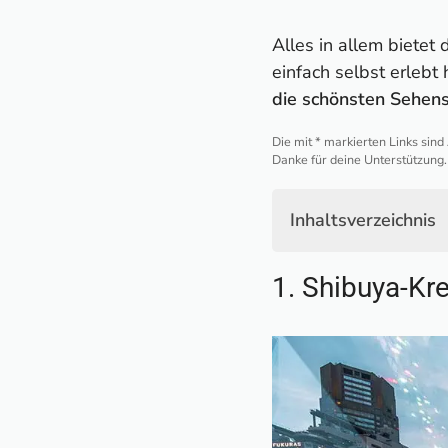
Alles in allem bietet 
einfach selbst erlebt
die schönsten Sehens
Die mit * markierten Links sind
Danke für deine Unterstützung.
Inhaltsverzeichnis
1. Shibuya-Kreuzu
1. Shibuya-Kr
2. Aussichtsplattf
3. Tokyo Skytree
4. Tokyo Tower
5. Tokyo Metropoli
6. Meiji-Schrein
7. Ueno-Park