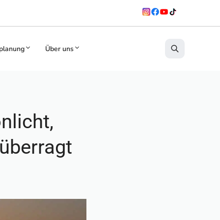
planung
Über uns
licht,
 überragt