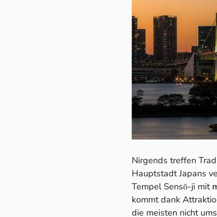
Nirgends treffen Trad
Hauptstadt Japans ve
Tempel Sensō-ji mit
m
kommt dank Attraktio
die meisten nicht ums