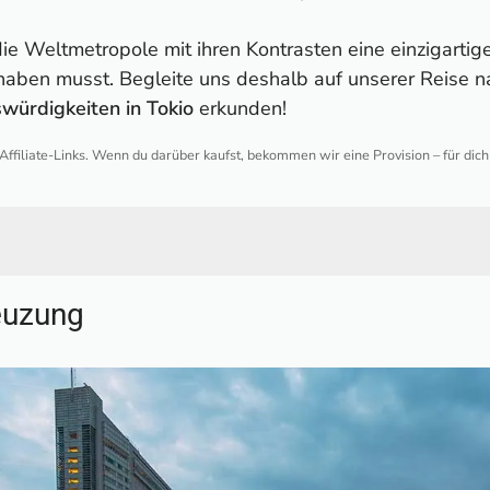
die Weltmetropole mit ihren Kontrasten eine einzigartige 
 haben musst. Begleite uns deshalb auf unserer Reise n
würdigkeiten in Tokio
erkunden!
 Affiliate-Links. Wenn du darüber kaufst, bekommen wir eine Provision – für dic
ng
euzung
orm Shibuya Sky
tan Government Building mit Lichtshow