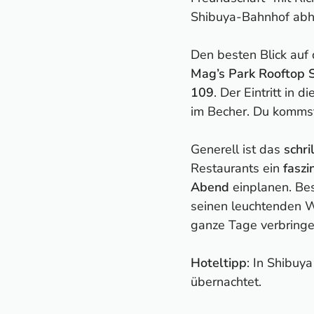
Shibuya-Bahnhof abh
Den besten Blick auf
Mag’s Park Rooftop 
109
. Der Eintritt in 
im Becher. Du kommst
Generell ist das
schri
Restaurants ein
faszi
Abend
einplanen. Bes
seinen leuchtenden We
ganze Tage verbringe
Hoteltipp
: In Shibuy
übernachtet.