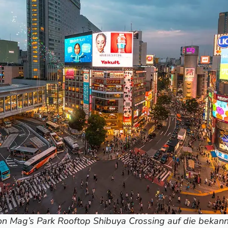
arket
bow Bridge
 Mori Tower
useum teamLab
: Capsule Hotels
von Mag’s Park Rooftop Shibuya Crossing auf die bekann