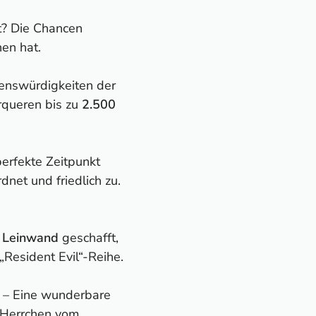
ht? Die Chancen
en hat.
henswürdigkeiten der
rqueren bis zu
2.500
perfekte Zeitpunkt
net und friedlich zu.
e Leinwand
geschafft,
 „Resident Evil“-Reihe.
 – Eine wunderbare
n Herrchen vom