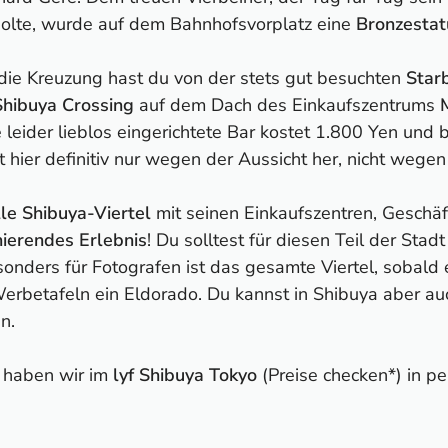
olte, wurde auf dem Bahnhofsvorplatz eine
Bronzestat
 die Kreuzung hast du von der stets gut besuchten
Starb
Shibuya Crossing
auf dem Dach des Einkaufszentrums
die leider lieblos eingerichtete Bar kostet 1.800 Yen und 
 hier definitiv nur wegen der Aussicht her, nicht weg
lle Shibuya-Viertel
mit seinen Einkaufszentren, Geschäf
nierendes Erlebnis
! Du solltest für diesen Teil der Stad
onders für Fotografen ist das gesamte Viertel, sobald 
rbetafeln ein Eldorado. Du kannst in Shibuya aber auc
n.
a haben wir im
lyf Shibuya Tokyo
(Preise checken*) in pe