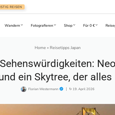
STIG REISEN
Wandern
Fotografieren
Shop
Für 0 €
Reise
Home
»
Reisetipps Japan
 Sehenswürdigkeiten: Neon
nd ein Skytree, der alles
Florian Westermann
↻ 19. April 2026