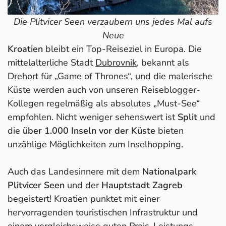
Die Plitvicer Seen verzaubern uns jedes Mal aufs
Neue
Kroatien
bleibt ein Top-Reiseziel in Europa. Die
mittelalterliche Stadt
Dubrovnik
, bekannt als
Drehort für „Game of Thrones“, und die malerische
Küste werden auch von unseren Reiseblogger-
Kollegen regelmäßig als absolutes „Must-See“
empfohlen. Nicht weniger sehenswert ist
Split
und
die
über 1.000 Inseln vor der Küste
bieten
unzählige Möglichkeiten zum Inselhopping.
Auch das Landesinnere mit dem
Nationalpark
Plitvicer Seen
und der
Hauptstadt Zagreb
begeistert! Kroatien punktet mit einer
hervorragenden touristischen Infrastruktur und
einem vergleichsweise guten Preis-Leistungs-