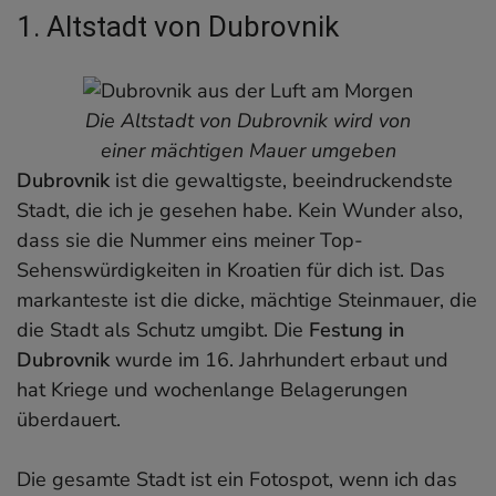
1. Altstadt von Dubrovnik
1. Altstadt von Dubrovnik
2. Krka Nationalpark
3. Amphitheater in Pula
4. Rovinj – schönste Kleinstadt Kroatiens
5. Nationalpark Plitvicer Seen
Die Altstadt von Dubrovnik wird von
6. Diokletianpalast in Split
einer mächtigen Mauer umgeben
Dubrovnik
7. Kathedrale von Zagreb
ist die gewaltigste, beeindruckendste
Stadt, die ich je gesehen habe. Kein Wunder also,
8. Meeresorgel in Zadar
dass sie die Nummer eins meiner Top-
9. Insel Krk
Sehenswürdigkeiten in Kroatien für dich ist. Das
10. Makarska Riviera
markanteste ist die dicke, mächtige Steinmauer, die
11. Burg Klis
die Stadt als Schutz umgibt. Die
12. Festung Ston
Festung in
Dubrovnik
13. Nationalpark Brijuni
wurde im 16. Jahrhundert erbaut und
hat Kriege und wochenlange Belagerungen
14. Baredine Tropfsteinhöhle
überdauert.
15. Goldenes Horn von Brač
16. Hum, die kleinste Stadt der Welt
Die gesamte Stadt ist ein Fotospot, wenn ich das
17. Kornaten – Kornati Nationalpark