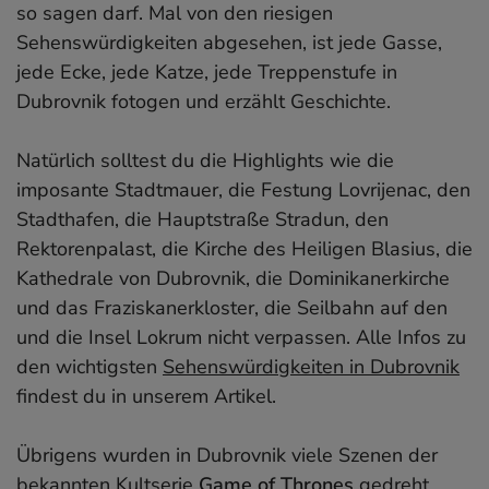
so sagen darf. Mal von den riesigen
18. Blaue Grotte auf Biševo
Sehenswürdigkeiten abgesehen, ist jede Gasse,
19. Biokovo Naturpark – Skywalk
jede Ecke, jede Katze, jede Treppenstufe in
20. Trogir
Dubrovnik fotogen und erzählt Geschichte.
Unser Video mit allen Kroatien-Highlights
Karte mit allen Kroatien-Sehenswürdigkeiten
Natürlich solltest du die Highlights wie die
Kroatien-Reiseführer
imposante Stadtmauer, die Festung Lovrijenac, den
Stadthafen, die Hauptstraße Stradun, den
Rektorenpalast, die Kirche des Heiligen Blasius, die
Kathedrale von Dubrovnik, die Dominikanerkirche
und das Fraziskanerkloster, die Seilbahn auf den
und die Insel Lokrum nicht verpassen. Alle Infos zu
den wichtigsten
Sehenswürdigkeiten in Dubrovnik
findest du in unserem Artikel.
Übrigens wurden in Dubrovnik viele Szenen der
bekannten Kultserie
Game of Thrones
gedreht.