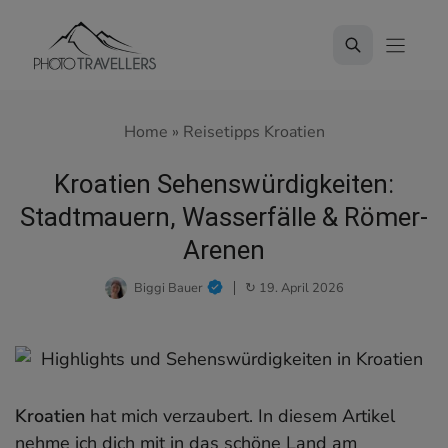
Zum
Inhalt
springen
Home
»
Reisetipps Kroatien
Kroatien Sehenswürdigkeiten:
Stadtmauern, Wasserfälle & Römer-
Arenen
Biggi Bauer
↻ 19. April 2026
Kroatien
hat mich verzaubert. In diesem Artikel
nehme ich dich mit in das schöne Land am