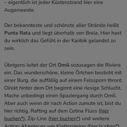
– eigentlich ist jeder Küstenstrand hier eine
Augenweide.
Der bekannteste und schönste aller Strände heißt
Punta Rata
und liegt überhalb von Brela. Hier hast
du wirklich das Gefühl in der Karibik gelandet zu
sein.
Übrigens leitet der Ort
Omiš
sozusagen die Riviera
ein. Das wunderschöne, kleine Örtchen besticht mit
einer Burg, die auffällig auf einem Felssporn thront.
Direkt hinter dem Ort beginnt eine riesige Schlucht.
Mache unbedingt einen Spaziergang durch Omiš.
Aber auch wenn dir nach Action zumute ist, bist du
hier richtig. Rafting auf dem Cetina Fluss (
hier
buchen*
)
, Zip-Line (
hier buchen*
) und weitere
Action-Abenteuer wie Klettersteige (
hier buchen*
)