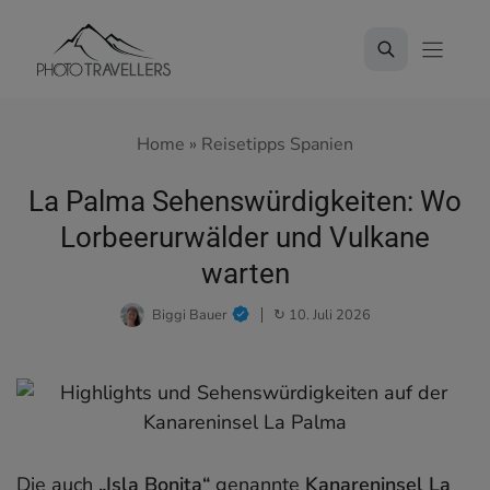
Zum
Inhalt
springen
Home
»
Reisetipps Spanien
La Palma Sehenswürdigkeiten: Wo
Lorbeerurwälder und Vulkane
warten
Biggi Bauer
↻ 10. Juli 2026
Die auch
„Isla Bonita“
genannte
Kanareninsel La