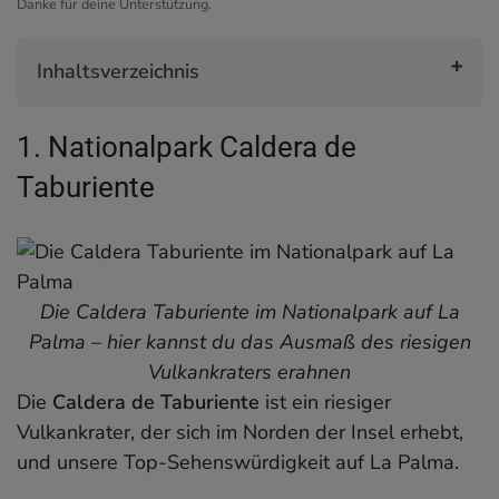
Danke für deine Unterstützung.
Inhaltsverzeichnis
1. Nationalpark Caldera de Taburiente
1. Nationalpark Caldera de
2. Roque de los Muchachos – höchster Punkt auf
La Palma
Taburiente
3. Wolkenwasserfall am Cumbre Nueva
4. Tilos Wasserfall: Bosque de Los Tilos
5. Ruta de Los Vulcanes – Vulkanroute
6. Los Llanos
Die Caldera Taburiente im Nationalpark auf La
7. Playa de Tazacorte
Palma – hier kannst du das Ausmaß des riesigen
8. Grüne Lagune am Playa de Echentive
Vulkankraters erahnen
9. Balcones de La Santa Cruz
Die
Caldera de Taburiente
ist ein riesiger
10. Schmugglerhöhle Poris de Candelaria
Vulkankrater, der sich im Norden der Insel erhebt,
11. Saline von Fuencaliente
und unsere Top-Sehenswürdigkeit auf La Palma.
12. Geheimtipp: Puntagorda