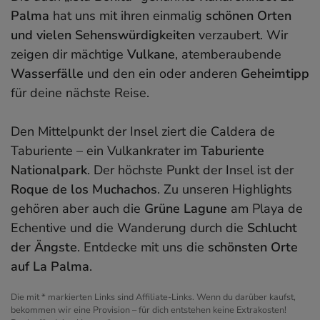
Palma
hat uns mit ihren einmalig
schönen Orten
und vielen Sehenswürdigkeiten
verzaubert. Wir
zeigen dir mächtige
Vulkane
, atemberaubende
Wasserfälle
und den ein oder anderen
Geheimtipp
für deine nächste Reise.
Den Mittelpunkt der Insel ziert die Caldera de
Taburiente – ein Vulkankrater im
Taburiente
Nationalpark
. Der höchste Punkt der Insel ist der
Roque de los Muchachos
. Zu unseren Highlights
gehören aber auch die
Grüne Lagune
am Playa de
Echentive und die Wanderung durch die
Schlucht
der Ängste
. Entdecke mit uns die
schönsten Orte
auf La Palma
.
Die mit * markierten Links sind Affiliate-Links. Wenn du darüber kaufst,
bekommen wir eine Provision – für dich entstehen keine Extrakosten!