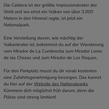
13. Charco Azul
Die Caldera ist der größte Implosionskrater der
14. Drachenbäume in Las Tricias
Welt und wo einst ein Vulkan von über 3.000
15. Schlucht der Ängste
Metern in den Himmel ragte, ist jetzt ein
Extra-Tipp: Hafen-Arcaden von Tazacorte
Nationalpark.
Tipp: Mandelblüte auf La Palma
Video mit unseren Highlights auf La Palma
Eine Vorstellung davon, wie mächtig der
Wo auf La Palma übernachten? Meine Hotel-
Vulkankrater ist, bekommst du auf der Wanderung
Tipps
vom Mirador de La Cumbrecita zum Mirador Lomo
La Palma-Reiseführer
de las Chozas und zum Mirador de Los Roques.
Für den Parkplatz musst du dir vorab kostenlos
eine Zufahrtsgenehmigung besorgen. Das kannst
du hier auf der
Website des Nationalparks
.
Kümmere dich möglichst früh darum, denn die
Plätze sind streng limitiert!