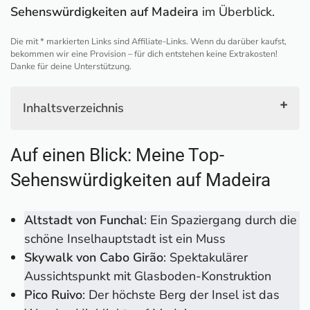
Sehenswürdigkeiten auf Madeira
im Überblick.
Die mit * markierten Links sind Affiliate-Links. Wenn du darüber kaufst,
bekommen wir eine Provision – für dich entstehen keine Extrakosten!
Danke für deine Unterstützung.
Inhaltsverzeichnis
Auf einen Blick: Meine Top-Sehenswürdigkeiten
Auf einen Blick: Meine Top-
auf Madeira
1. Altstadt von Funchal
Sehenswürdigkeiten auf Madeira
2. Skywalk von Cabo Girão
3. Pico Ruivo
Altstadt von Funchal
: Ein Spaziergang durch die
4. Pico do Arieiro
schöne Inselhauptstadt ist ein Muss
5. 25 Fontes (25 Quellen)
Skywalk von Cabo Girão
: Spektakulärer
6. Christus-Statue Cristo Rei
Aussichtspunkt mit Glasboden-Konstruktion
7. Grüner Kessel und Höllenkessel
Pico Ruivo
: Der höchste Berg der Insel ist das
8. Miradouro do Teleférico das Achadas da Cruz