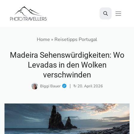
Zum
Inhalt
springen
Home
»
Reisetipps Portugal
Madeira Sehenswürdigkeiten: Wo
Levadas in den Wolken
verschwinden
Biggi Bauer
↻ 20. April 2026