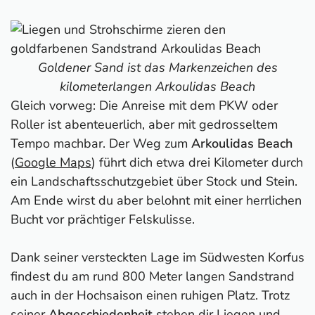
Pipitos
3. Golden Beaches im Südwesten
4. Porto Timoni Bucht
5. Loggas Beach
Goldener Sand ist das Markenzeichen des
6. Kap Drastis
kilometerlangen Arkoulidas Beach
Gleich vorweg: Die Anreise mit dem PKW oder
7. Barbati Beach
Roller ist abenteuerlich, aber mit gedrosseltem
8. Halikounas Beach & Korissions-Lagune
Tempo machbar. Der Weg zum
9. Kalami Beach und Kouloura-Beach
Arkoulidas Beach
(
Google Maps
10. Faliraki Beach
) führt dich etwa drei Kilometer durch
ein Landschaftsschutzgebiet über Stock und Stein.
11. Prasoudi Beach
Am Ende wirst du aber belohnt mit einer herrlichen
12. Liapades Beach
Bucht vor prächtiger Felskulisse.
13. Gardenos Beach
14. Dassia Beach
Dank seiner versteckten Lage im Südwesten Korfus
15. Agios Spiridon Beach
findest du am rund 800 Meter langen Sandstrand
Wo auf Korfu übernachten? Meine Hotel-Tipps
auch in der Hochsaison einen ruhigen Platz. Trotz
Korfu-Reiseführer
seiner
Abgeschiedenheit
stehen dir Liegen und