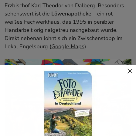
Erzbischof Karl Theodor von Dalberg. Besonders
sehenswert ist die
Löwenapotheke
– ein rot-
weißes Fachwerkhaus, das 1995 in penibler
Handarbeit originalgetreu nachgebaut wurde.
Direkt nebenan lohnt sich ein Zwischenstopp im
Lokal Engelsburg (
Google Maps
).