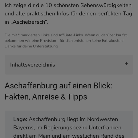
Ich zeige dir die 10 schönsten Sehenswürdigkeiten
und alle praktischen Infos für deinen perfekten Tag
in
„Aschebersch“
.
Die mit * markierten Links sind Affiliate-Links. Wenn du darüber kaufst,
bekommen wir eine Provision – für dich entstehen keine Extrakosten!
Danke für deine Unterstützung.
Inhaltsverzeichnis
Aschaffenburg auf einen Blick: Fakten, Anreise &
Aschaffenburg auf einen Blick:
Tipps
1. Schloss Johannisburg – Majestätisches
Fakten, Anreise & Tipps
Wahrzeichen am Main
2. Altstadt – Gemütliches Flanieren zwischen
Lage:
Aschaffenburg liegt im Nordwesten
Fachwerk und Main
Bayerns, im Regierungsbezirk Unterfranken,
3. Schlossgarten – Mediterranes Paradies mit
direkt am Main und am westlichen Rand des
Mainblick