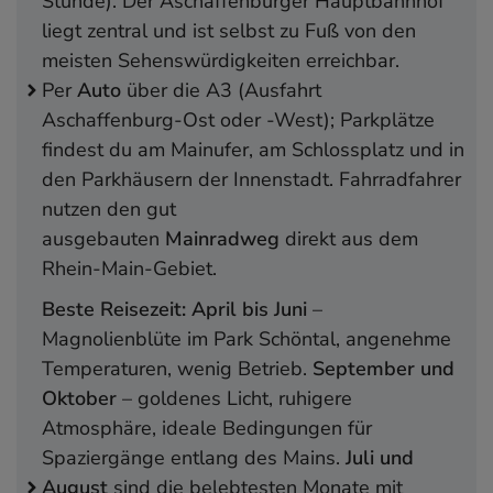
Stunde). Der Aschaffenburger Hauptbahnhof
liegt zentral und ist selbst zu Fuß von den
meisten Sehenswürdigkeiten erreichbar.
Per
Auto
über die A3 (Ausfahrt
Aschaffenburg-Ost oder -West); Parkplätze
findest du am Mainufer, am Schlossplatz und in
den Parkhäusern der Innenstadt. Fahrradfahrer
nutzen den gut
ausgebauten
Mainradweg
direkt aus dem
Rhein-Main-Gebiet.
Beste Reisezeit:
April bis Juni
–
Magnolienblüte im Park Schöntal, angenehme
Temperaturen, wenig Betrieb.
September und
Oktober
– goldenes Licht, ruhigere
Atmosphäre, ideale Bedingungen für
Spaziergänge entlang des Mains.
Juli und
August
sind die belebtesten Monate mit