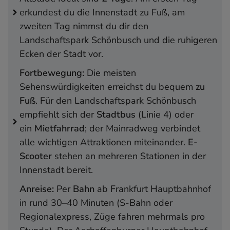
Unterkünfte
erkundest du die Innenstadt zu Fuß, am
Beste Reisezeit und Aufenthaltsdauer
zweiten Tag nimmst du dir den
❓ FAQ – Häufige Fragen zu Aschaffenburg
Landschaftspark Schönbusch und die ruhigeren
❓ Wie komme ich nach Aschaffenburg?
Ecken der Stadt vor.
❓ Warum nennt man Aschaffenburg
Fortbewegung:
„bayerisches Nizza"?
Die meisten
Sehenswürdigkeiten erreichst du bequem
❓ Was ist das Pompejanum – und lohnt sich
zu
Fuß
der Besuch?
. Für den Landschaftspark Schönbusch
empfiehlt sich der
❓ Was gibt es im Schloss Johannisburg zu
Stadtbus
(Linie 4) oder
ein
sehen?
Mietfahrrad
; der Mainradweg verbindet
alle wichtigen Attraktionen miteinander.
❓ Kann ich Aschaffenburg gut zu Fuß
E-
Scooter
erkunden?
stehen an mehreren Stationen in der
Innenstadt bereit.
❓ Wann ist die beste Reisezeit?
❓ Wie viele Tage sollte ich für Aschaffenburg
Anreise:
Per
Bahn
ab Frankfurt Hauptbahnhof
einplanen?
in rund 30–40 Minuten (S-Bahn oder
Fazit
Regionalexpress, Züge fahren mehrmals pro
Aschaffenburg-Reiseführer