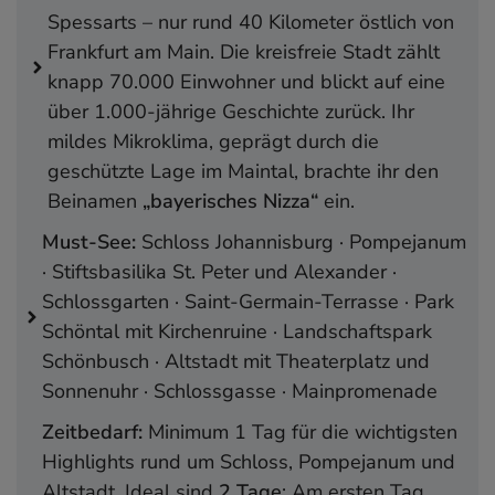
Spessarts – nur rund 40 Kilometer östlich von
4. Pompejanum – Römische Villa mit
Frankfurt am Main. Die kreisfreie Stadt zählt
bayerischem Charme
knapp 70.000 Einwohner und blickt auf eine
5. Stiftsbasilika St. Peter und Alexander –
über 1.000-jährige Geschichte zurück. Ihr
Aschaffenburgs historisches Herz
mildes Mikroklima, geprägt durch die
6. Park Schöntal – Englische Gartenkunst mit
geschützte Lage im Maintal, brachte ihr den
Pfauen
Beinamen
„bayerisches Nizza“
ein.
7. Landschaftspark Schönbusch – Eleganz im
Grünen
Must-See:
Schloss Johannisburg · Pompejanum
8. Schlossgasse mit Biermuseum
· Stiftsbasilika St. Peter und Alexander ·
9. Muttergotteskirche – Barocke Pracht hinter
Schlossgarten · Saint-Germain-Terrasse · Park
unscheinbarer Fassade
Schöntal mit Kirchenruine · Landschaftspark
10. Saint-Germain-Terrasse – Französisches Flair
Schönbusch · Altstadt mit Theaterplatz und
am Main
Sonnenuhr · Schlossgasse · Mainpromenade
Hilfreiche Tipps für deinen Aufenthalt
Zeitbedarf:
Minimum 1 Tag für die wichtigsten
Anreise
Highlights rund um Schloss, Pompejanum und
Fortbewegung
Altstadt. Ideal sind
2 Tage
: Am ersten Tag