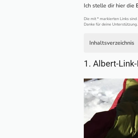
Ich stelle dir hier die
Die mit * markierten Links sind
Danke für deine Unterstützung.
Inhaltsverzeichnis
1. Albert-Link-Hüt
1. Albert-Link
2. Deindlalm (1.05
3. Priener Hütte (1
4. Rotwandhaus (1
5. Tegelberghaus (
6. Wochenbrunner 
7. Spitzsteinhaus 
8. Carl-von-Stahl-
9. Ehrwalder Alm (
Weitere Hütten, di