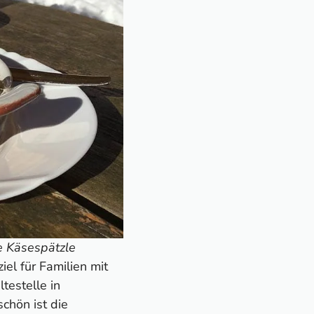
e Käsespätzle
iel für Familien mit
testelle in
chön ist die