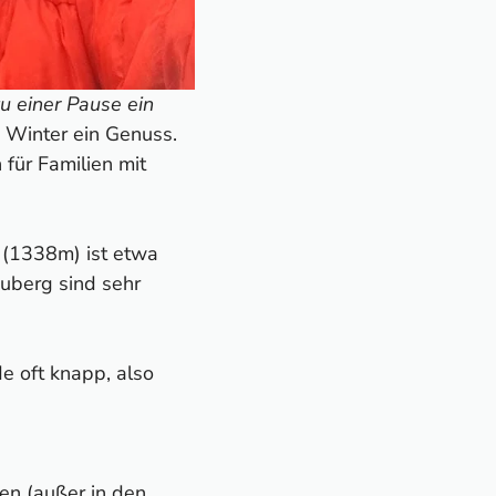
 einer Pause ein
 Winter ein Genuss.
für Familien mit
(1338m) ist etwa
euberg sind sehr
e oft knapp, also
en (außer in den