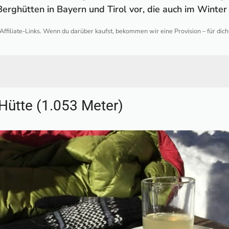
Berghütten in Bayern und Tirol vor, die auch im Winte
 Affiliate-Links. Wenn du darüber kaufst, bekommen wir eine Provision – für dic
te (1.053 Meter)
-Hütte (1.053 Meter)
0 Meter)
.410 Meter)
.737 Meter)
1.707 Meter)
Alm (1.080 Meter)
(1.252 Meter)
Haus (1.736 Meter)
1.500 Meter)
e im Winter geöffnet haben