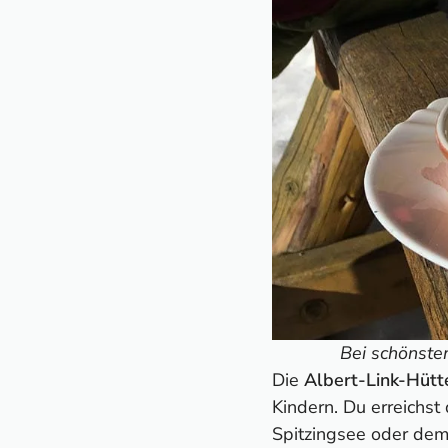
Winterhütten in
Winterhütten i
Winterhütten in
Winterhütten i
Winterhütten i
Hütten-Reiseführe
Bei schönste
Die
Albert-Link-Hütt
Kindern. Du erreichst
Spitzingsee oder dem 