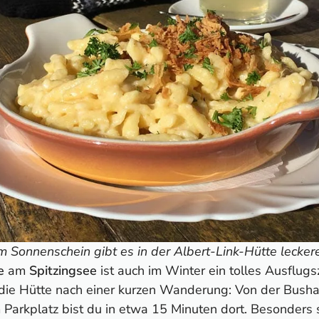
 den Allgäuer Alpen
n den Ammergauer Alpen
 den Bayerischen Voralpen
n den Chiemgauer Alpen
m Kaisergebirge
r
m Sonnenschein gibt es in der Albert-Link-Hütte lecker
e
am
Spitzingsee
ist auch im Winter ein tolles Ausflugsz
 die Hütte nach einer kurzen Wanderung: Von der Bushal
Parkplatz bist du in etwa 15 Minuten dort. Besonders s