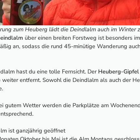
ung zum Heuberg lädt die Deindlalm auch im Winter zu
eindlalm
über einen breiten Forstweg ist besonders im
äßig an, sodass die rund 45-minütige Wanderung auch 
lalm hast du eine tolle Fernsicht. Der
Heuberg-Gipfel
e weiter entfernt. Sowohl die Deindlalm als auch der H
e.
bei gutem Wetter werden die Parkplätze am Wochenend
entsprechend.
lm ist ganzjährig geöffnet
onaten Oktober bis Mai ist die Alm Montags geschloss