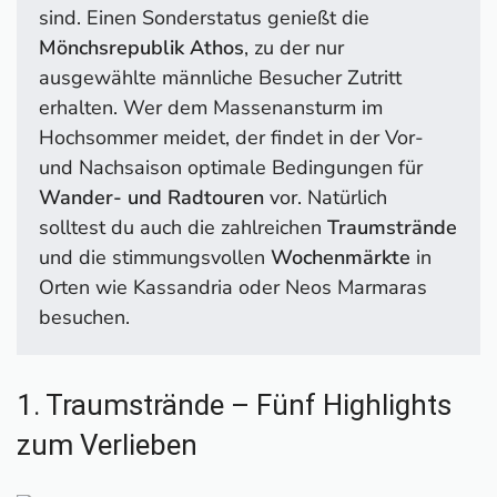
Moderne
sind. Einen Sonderstatus genießt die
10. Mönchsrepublik Athos – Spirituelles Herz der
Mönchsrepublik Athos
, zu der nur
Orthodoxie
ausgewählte männliche Besucher Zutritt
Hilfreiche Tipps für deinen Aufenthalt
erhalten. Wer dem Massenansturm im
Beste Reisezeit
Hochsommer meidet, der findet in der Vor-
Anreise
und Nachsaison optimale Bedingungen für
Bezahlung
Wander- und Radtouren
vor. Natürlich
Mein Fazit zu Chalkidiki
solltest du auch die zahlreichen
Traumstrände
Chalkidiki-Reiseführer
und die stimmungsvollen
Wochenmärkte
in
Orten wie Kassandria oder Neos Marmaras
besuchen.
1. Traumstrände – Fünf Highlights
zum Verlieben