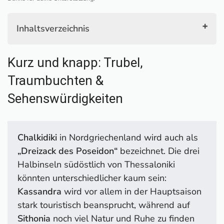
Inhaltsverzeichnis
Kurz und knapp: Trubel, Traumbuchten &
Kurz und knapp: Trubel,
Sehenswürdigkeiten
1. Traumstrände – Fünf Highlights zum Verlieben
Traumbuchten &
2. Afytos – Steinreiches Kulturjuwel auf der
Sehenswürdigkeiten
Klippe
3. Porto Koufo – authentischer Fischerort am
Naturhafen
Chalkidiki
in Nordgriechenland wird auch als
4. Pyrgadikia – Ein Stück echtes Griechenland
„Dreizack des Poseidon“
bezeichnet. Die drei
5. Sykia – Ein ganz besonderer Landstrich
Halbinseln südöstlich von Thessaloniki
6. Agios Nikolaos – Versteckt und authentisch
könnten unterschiedlicher kaum sein:
7. Toroni – Natur, Antike und Promenade vereint
Kassandra
wird vor allem in der Hauptsaison
8. Nea Potidea – Historisches Tor zu Kassandra
stark touristisch beansprucht, während auf
9. Nikiti – Spagat zwischen Tradition und
Sithonia
noch viel Natur und Ruhe zu finden