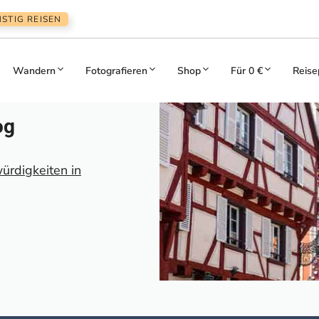
STIG REISEN
Wandern
Fotografieren
Shop
Für 0 €
Reise
og
rdigkeiten in