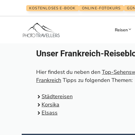
Zum
KOSTENLOSES E-BOOK
ONLINE-FOTOKURS
GÜN
Inhalt
springen
Reisen
Unser Frankreich-Reisebl
Hier findest du neben den
Top-Sehenswü
Frankreich
Tipps zu folgenden Themen:
Städtereisen
Korsika
Elsass