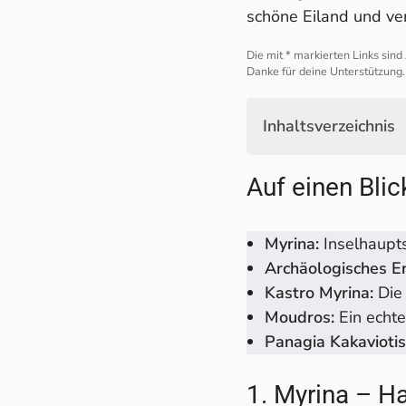
schöne Eiland und ver
Die mit * markierten Links sind
Danke für deine Unterstützung.
Inhaltsverzeichnis
Auf einen Blick: M
Auf einen Bli
1. Myrina – Hauptst
2. Archäologisches
3. Kastro Myrina
Myrina:
Inselhaupt
4. Moudros – Dorfid
Archäologisches E
5. Wanderung zur 
Kastro Myrina:
Die
6. Die schönsten S
Moudros:
Ein echte
7. Eine Wüste inmi
Panagia Kakaviotis
8. Bilderbuch-Kape
9. Windmühlen von
1. Myrina – Ha