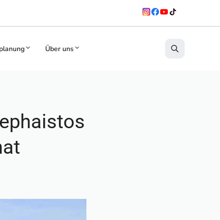
planung
Über uns
ephaistos
hat