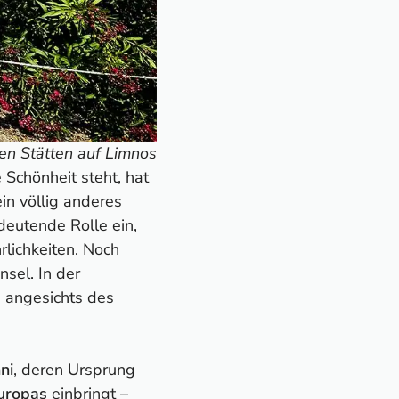
ken Stätten auf Limnos
 Schönheit steht, hat
ein völlig anderes
deutende Rolle ein,
lichkeiten. Noch
nsel. In der
s angesichts des
ni
, deren Ursprung
Europas
einbringt –