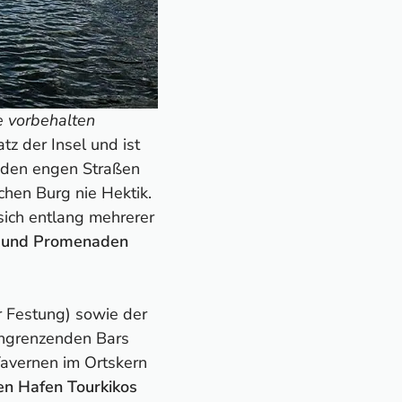
te vorbehalten
z der Insel und ist
 den engen Straßen
chen Burg nie Hektik.
sich entlang mehrerer
en und Promenaden
r Festung) sowie der
angrenzenden Bars
Tavernen im Ortskern
en Hafen Tourkikos