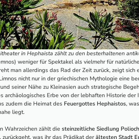
theater in Hephaista zählt zu den besterhaltenen anti
nos) weniger für Spektakel als vielmehr für natürliche
reht man allerdings das Rad der Zeit zurück, zeigt sich 
mnos nicht nur in der griechischen Mythologie eine be
und seiner Nähe zu Kleinasien auch strategische Begehr
es archäologisches Erbe von der lebhaften Historie der I
os zudem die Heimat des
Feuergottes Hephaistos
, wa
ahe liegt.
n Wahrzeichen zählt die
steinzeitliche Siedlung Polioch
. zurückgeht, was ihr das Prädikat der
ältesten Stadt 