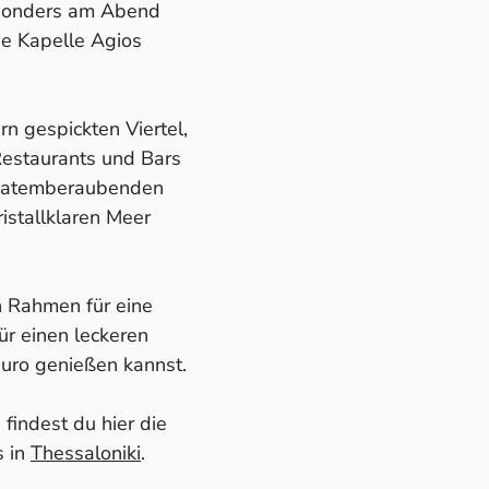
esonders am Abend
die Kapelle Agios
rn gespickten Viertel,
Restaurants und Bars
en atemberaubenden
ristallklaren Meer
n Rahmen für eine
ür einen leckeren
 Euro genießen kannst.
findest du hier die
s in
Thessaloniki
.