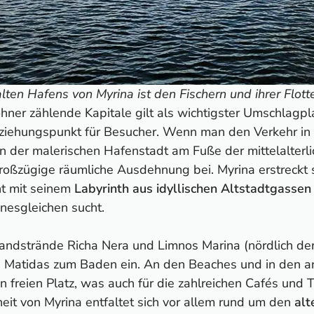
alten Hafens von Myrina ist den Fischern und ihrer Flot
ner zählende Kapitale gilt als wichtigster Umschlagplat
ziehungspunkt für Besucher. Wenn man den Verkehr in
in der malerischen Hafenstadt am Fuße der mittelalterli
roßzügige räumliche Ausdehnung bei. Myrina erstreckt 
ht mit seinem
Labyrinth aus idyllischen Altstadtgass
nesgleichen sucht.
andstrände Richa Nera und Limnos Marina (nördlich de
a Matidas zum Baden ein. An den Beaches und in den 
n freien Platz, was auch für die zahlreichen Cafés und 
heit von Myrina entfaltet sich vor allem rund um den
alt