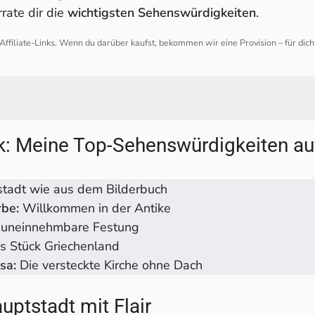
rate dir die
wichtigsten Sehenswürdigkeiten
.
 Affiliate-Links. Wenn du darüber kaufst, bekommen wir eine Provision – für dic
eine Top-Sehenswürdigkeiten auf Limnos
ck: Meine Top-Sehenswürdigkeiten a
adt mit Flair
 Erbe
stadt wie aus dem Bilderbuch
ylle pur
rbe:
Willkommen in der Antike
Panagia Kakaviotissa
 uneinnehmbare Festung
trände auf Limnos
s Stück Griechenland
tten der Ägäis
sa:
Die versteckte Kirche ohne Dach
lle Agios Nikolaos
 Kontias
uptstadt mit Flair