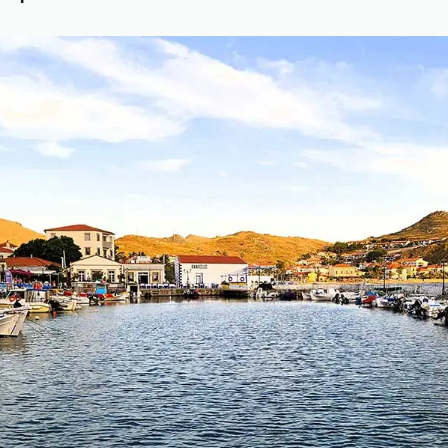
ou Pigi und das heilige Wasser
ghlights auf Limnos
erkünfte
 griechischen Inseln