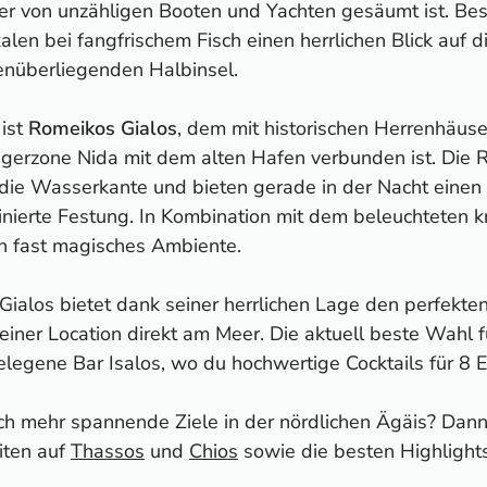
er von unzähligen Booten und Yachten gesäumt ist. B
alen bei fangfrischem Fisch einen herrlichen Blick auf 
enüberliegenden Halbinsel.
 ist
Romeikos Gialos
, dem mit historischen Herrenhäuse
gerzone Nida mit dem alten Hafen verbunden ist. Die 
an die Wasserkante und bieten gerade in der Nacht ein
minierte Festung. In Kombination mit dem beleuchteten k
ein fast magisches Ambiente.
ialos bietet dank seiner herrlichen Lage den perfekte
iner Location direkt am Meer. Die aktuell beste Wahl f
 gelegene Bar Isalos, wo du hochwertige Cocktails für 8
och mehr spannende Ziele in der nördlichen Ägäis? Dann 
iten auf
Thassos
und
Chios
sowie die besten Highlight