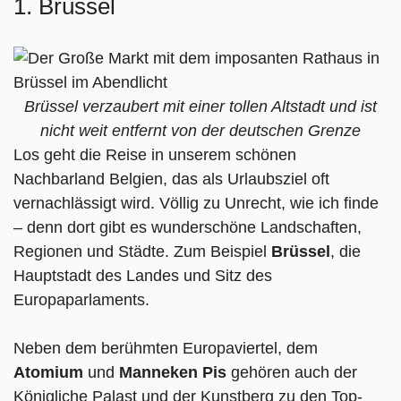
1. Brüssel
2. Amsterdam
3. London
4. Colmar
5. Straßburg
Brüssel verzaubert mit einer tollen Altstadt und ist
6. Paris
7. Brest
nicht weit entfernt von der deutschen Grenze
Los geht die Reise in unserem schönen
8. Gardasee
Nachbarland Belgien, das als Urlaubsziel oft
9. Venedig
vernachlässigt wird. Völlig zu Unrecht, wie ich finde
10. Bologna
– denn dort gibt es wunderschöne Landschaften,
11. Rom
Regionen und Städte. Zum Beispiel
12. Wien
Brüssel
, die
Hauptstadt des Landes und Sitz des
13. Wachau
Europaparlaments.
14. Prag
15. Vilnius
Neben dem berühmten Europaviertel, dem
16. Kopenhagen
Atomium
17. Stockholm
und
Manneken Pis
gehören auch der
Königliche Palast und der Kunstberg zu den
18. Urlaub in Deutschland
Top-