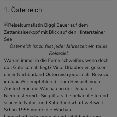
1. Österreich
1. Österreich
2. Dänemark
3. Dominica – Karibikinsel
4. Sardinien
5. Ägypten
6. Normandie
7. New York
Österreich ist zu fast jeder Jahreszeit ein tolles
8. Albanien
Reiseziel
Warum immer in die Ferne schweifen, wenn doch
9. Kroatien
das Gute so nah liegt? Viele Urlauber vergessen
Wann wohin verreisen
unser Nachbarland
Noch mehr Inspirationen
Österreich
jedoch als Reiseziel
im Juni. Wir empfehlen dir zum Beispiel einen
Abstecher in die Wachau an der Donau in
Niederösterreich. Sie gilt als die bekannteste und
schönste Natur- und Kulturlandschaft weltweit.
Schon 1955 wurde die Wachau
Landschaftsschutzgebiet und zählt heute zum