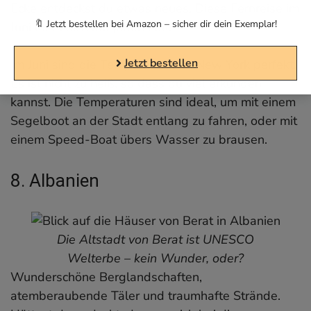
Ecke entdeckst du etwas neues. Diese Fernreise im
🔖 Jetzt bestellen bei Amazon – sicher dir dein Exemplar!
Juni lohnt sich auf jeden Fall.
Jetzt bestellen
Im Juni sind die Temperaturen in New York perfekt.
Es ist nicht zu heiß, so dass du viel erkunden
kannst. Die Temperaturen sind ideal, um mit einem
Segelboot an der Stadt entlang zu fahren, oder mit
einem Speed-Boat übers Wasser zu brausen.
8. Albanien
Die Altstadt von Berat ist UNESCO
Welterbe – kein Wunder, oder?
Wunderschöne Berglandschaften,
atemberaubende Täler und traumhafte Strände.