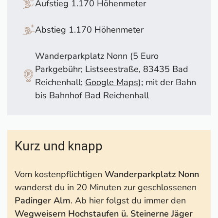
Hochstaufen wissen
Aufstieg 1.170 Höhenmeter
Interaktive Karte zur Wanderung + GPS-Track
Wanderführer für die Chiemgauer Alpen
Abstieg 1.170 Höhenmeter
Wanderparkplatz Nonn (5 Euro
Parkgebühr; Listseestraße, 83435 Bad
Reichenhall;
Google Maps
); mit der Bahn
bis Bahnhof Bad Reichenhall
Kurz und knapp
Vom kostenpflichtigen
Wanderparkplatz Nonn
wanderst du in 20 Minuten zur geschlossenen
Padinger Alm
. Ab hier folgst du immer den
Wegweisern Hochstaufen ü. Steinerne Jäger