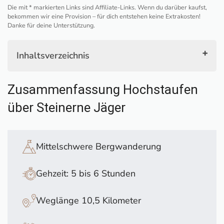
Die mit * markierten Links sind Affiliate-Links. Wenn du darüber kaufst,
bekommen wir eine Provision – für dich entstehen keine Extrakosten!
Danke für deine Unterstützung.
Inhaltsverzeichnis
Zusammenfassung Hochstaufen über Steinerne
Zusammenfassung Hochstaufen
Jäger
Kurz und knapp
über Steinerne Jäger
Start der Wanderung auf den Hochstaufen
Der Einstieg in die Steinernen Jäger
Abstieg vom Hochstaufen
Mittelschwere Bergwanderung
Alternative Wanderrouten
Einkehrmöglichkeiten
Gehzeit: 5 bis 6 Stunden
Unser Video zur Wanderung auf den
Hochstaufen
Weglänge 10,5 Kilometer
Das musst du über die Wanderung auf den