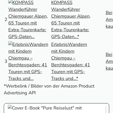
KOMPASS
Wanderführer
Bei
Chiemgauer Alpen,
2
Am
65 Touren mit
kau
Extra-Tourenkarte:
GPS-Daten…*
ErlebnisWandern
mit Kindern
Bei
Chiemgau –
3
Am
Berchtesgaden: 41
kau
Touren mit GPS-
Tracks und…*
*Werbelink / Bilder von der Amazon Product
Advertising API