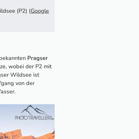
ldsee (P2) (
Google
tbekannten
Pragser
tze, wobei der P2 mit
ser Wildsee ist
ufgang von der
asser.