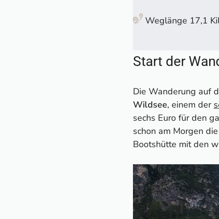
Der schweißtreibe
Blick auf den Prag
Weglänge 17,1 Ki
Der Rückweg
Unser Video zur W
Das musst du über
Start der Wan
Die Karte zur Wand
Wanderführer für d
Die Wanderung auf d
Wildsee
, einem der
s
sechs Euro für den g
schon am Morgen die H
Bootshütte mit den w