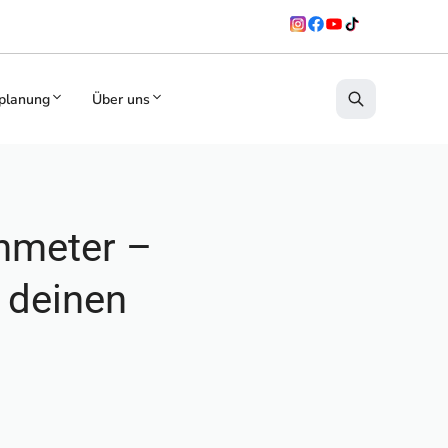
planung
Über uns
nmeter –
u deinen