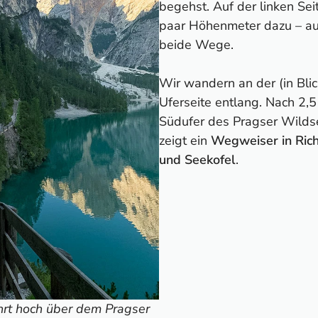
begehst. Auf der linken Se
paar Höhenmeter dazu – aus
beide Wege.
Wir wandern an der (in Blic
Uferseite entlang. Nach 2,5
Südufer des Pragser Wildse
zeigt ein
Wegweiser in Ric
und Seekofel
.
rt hoch über dem Pragser