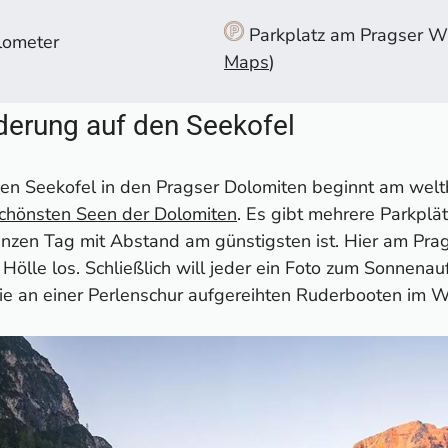
nde Aufstieg zum Seekofel
ser Wildsee
Parkplatz am Pragser Wi
lometer
Maps
)
anderung auf den Seekofel
 die Wanderung auf den Seekofel wissen
derung auf den Seekofel
erung auf den Seekofel (mit GPS-Track)
ie Dolomiten
en Seekofel in den Pragser Dolomiten beginnt am wel
chönsten Seen der Dolomiten
. Es gibt mehrere Parkplä
anzen Tag mit Abstand am günstigsten ist. Hier am Prag
ölle los. Schließlich will jeder ein Foto zum Sonnena
ie an einer Perlenschur aufgereihten Ruderbooten im W