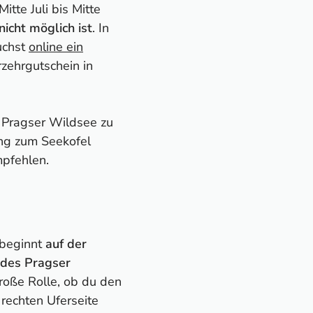
itte Juli bis Mitte
nicht möglich ist
. In
uchst
online ein
rzehrgutschein in
en Pragser Wildsee zu
ng zum Seekofel
mpfehlen.
 beginnt
auf der
 des Pragser
große Rolle, ob du den
 rechten Uferseite