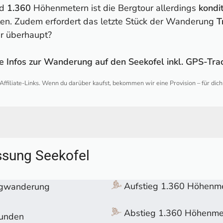
nd
1.360
Höhenmetern ist die Bergtour allerdings
kondi
en. Zudem erfordert das letzte Stück der Wanderung
T
ur überhaupt?
le Infos zur Wanderung auf den Seekofel inkl. GPS-T
 Affiliate-Links. Wenn du darüber kaufst, bekommen wir eine Provision – für dic
Seekofel
sung Seekofel
ng auf den Seekofel
ser Wildsee
eg im Geröllhang
Aufstieg 1.360 Höhenm
rgwanderung
felhütte
"
Abstieg 1.360 Höhenme
tunden