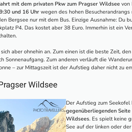
fahrt mit dem privaten Pkw zum Pragser Wildsee
von M
 9:30 und 16 Uhr
wegen des hohen Besucherandrangs
u den Bergsee nur mit dem Bus. Einzige Ausnahme: Du b
kplatz P4. Das kostet aber 38 Euro. Immerhin ist ein Ve
halten.
et sich aber ohnehin an. Zum einen ist die beste Zeit, d
nach Sonnenaufgang. Zum anderen verläuft die Wanderu
onne – zur Mittagszeit ist der Aufstieg daher nicht zu e
Pragser Wildsee
Der Aufstieg zum Seekofel
gegenüberliegenden Seite
Wildsees
. Es spielt keine 
See auf der linken oder der