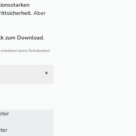
tionsstarken
rittsicherheit
. Aber
rack zum Download
.
h entstehen keine Extrakosten!
eter
ter