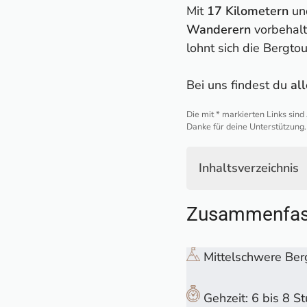
Mit
17 Kilometern
u
Wanderern
vorbehalt
lohnt sich die Bergto
Bei uns findest du
al
Die mit * markierten Links sind
Danke für deine Unterstützung.
Inhaltsverzeichnis
Zusammenfassung 
Zusammenfas
Start der Wanderu
Rund um den Prag
Gemütlicher Aufsti
Mittelschwere Be
Abzweig zur Seeko
Ein langer "Hatsch
Gehzeit: 6 bis 8 S