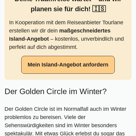
🗺️ Karte mit allen Sehenswürdigkeiten auf dem
planen sie für dich! 🇮🇸
Golden Circle
Island-Reiseführer
In Kooperation mit dem Reiseanbieter Tourlane
erstellen wir dir dein
maßgeschneidertes
Island-Angebot
– kostenlos, unverbindlich und
perfekt auf dich abgestimmt.
Mein Island-Angebot anfordern
Der Golden Circle im Winter?
Der Golden Circle ist im Normalfall auch im Winter
problemlos zu bereisen. Viele der
Sehenswürdigkeiten sind im Winter besonders
spektakulär. Mit etwas Glück erlebst du sogar das