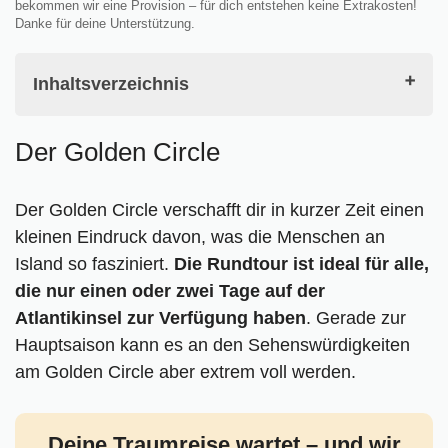
bekommen wir eine Provision – für dich entstehen keine Extrakosten!
Danke für deine Unterstützung.
Inhaltsverzeichnis
Der Golden Circle
Der Golden Circle
Der Golden Circle im Winter?
Der Ursprung des Golden Circle
Der Golden Circle verschafft dir in kurzer Zeit einen
Stopover und Mietwagen
kleinen Eindruck davon, was die Menschen an
Beginn deiner Reise am Flughafen Keflavík
Island so fasziniert.
Stopp 1: Nationalpark Þingvellir
Die Rundtour ist ideal für alle,
die nur einen oder zwei Tage auf der
Stopp 2: Brúarfoss
Atlantikinsel zur Verfügung haben
Stopp 3: Geothermalgebiet Haukadalur mit Geysir
. Gerade zur
Hauptsaison kann es an den Sehenswürdigkeiten
Strokkur
am Golden Circle aber extrem voll werden.
Stopp 4: Gullfoss
Stopp 5: Secret Lagoon/ Gamla Laugin
Stopp 6: Kratsersee Kerið
Deine Traumreise wartet – und wir